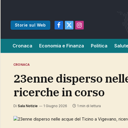
Storie sul Web
Facebook
X
Instagram
(Twitter)
Cronaca
Economia e Finanza
Politica
Salut
CRONACA
23enne disperso nelle acque del Ticino a Vigevano,
ricerche in corso
Di
Sala Notizie
1 Giugno 2026
1 min di lettura