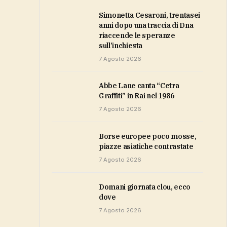
Simonetta Cesaroni, trentasei
anni dopo una traccia di Dna
riaccende le speranze
sull’inchiesta
7 Agosto 2026
Abbe Lane canta “Cetra
Graffiti” in Rai nel 1986
7 Agosto 2026
Borse europee poco mosse,
piazze asiatiche contrastate
7 Agosto 2026
domani giornata clou, ecco
dove
7 Agosto 2026