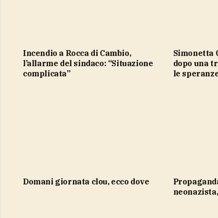
Incendio a Rocca di Cambio,
Simonetta Cesaroni, trentasei anni
l’allarme del sindaco: “Situazione
dopo una tr
complicata”
le speranze
domani giornata clou, ecco dove
propaganda jihadista e
neonazista