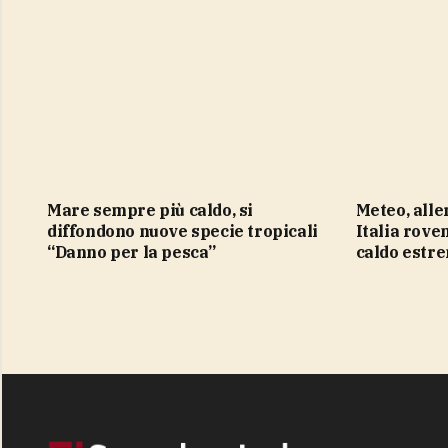
Mare sempre più caldo, si
Meteo, allerta piogge al nord,
diffondono nuove specie tropicali
Italia roven
“Danno per la pesca”
caldo estre