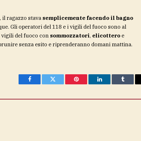
 il ragazzo stava
semplicemente facendo il bagno
ue. Gli operatori del 118 e i vigili del fuoco sono al
 vigili del fuoco con
sommozzatori
,
elicottero
e
mbrunire senza esito e riprenderanno domani mattina.
Facebook
Twitter
Pinterest
LinkedIn
Tumblr