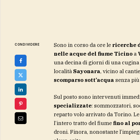
Sono in corso da ore le
ricerche 
CONDIVIDERE
nelle acque del fiume Ticino
a
una decina di giorni di una cugina i
località
Sayonara
, vicino al can
scomparso sott’acqua
senza più
Sul posto sono intervenuti immedi
specializzate
: sommozzatori, soc
reparto volo arrivato da Torino. L
l’intero tratto del fiume
fino al p
droni. Finora, nonostante l’impiego