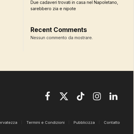
Due cadaveri trovati in casa nel Napoletano,
sarebbero zia e nipote
Recent Comments
Nessun commento da mostrare.
Facebook
X
TikTok
Instagram
LinkedIn
(Twitter)
servatezza
Termini e Condizioni
Pubblicizza
Contatto