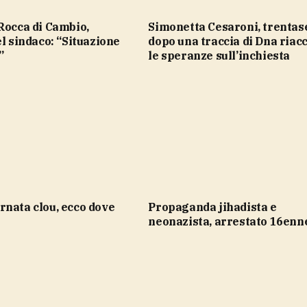
Simonetta Cesaroni, trentasei anni
el sindaco: “Situazione
dopo una traccia di Dna riac
”
le speranze sull’inchiesta
rnata clou, ecco dove
propaganda jihadista e
neonazista, arrestato 16enn