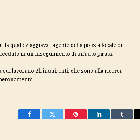
ulla quale viaggiava l’agente della polizia locale di
eceduto in un inseguimento di un’auto pirata.
u cui lavorano gli inquirenti, che sono alla ricerca
 speronamento.
Facebook
Twitter
Pinterest
LinkedIn
Tumblr