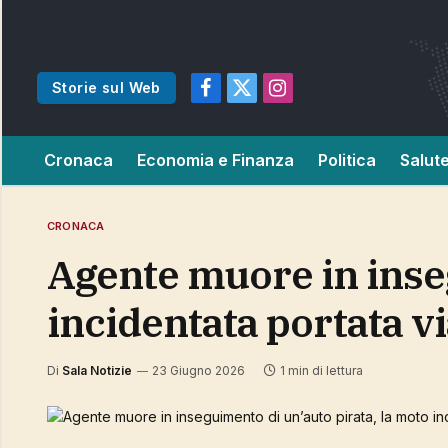
Storie sul Web
Facebook
X
Instagram
(Twitter)
Cronaca
Economia e Finanza
Politica
Salut
CRONACA
Agente muore in inseguimento di un’auto pirata, la moto
incidentata portata vi
Di
Sala Notizie
23 Giugno 2026
1 min di lettura