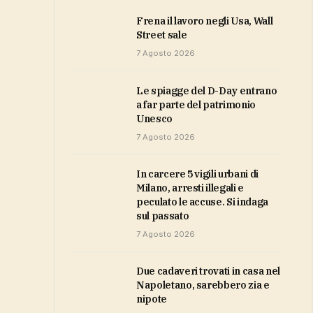
Frena il lavoro negli Usa, Wall
Street sale
7 Agosto 2026
Le spiagge del D-Day entrano
a far parte del patrimonio
Unesco
7 Agosto 2026
In carcere 5 vigili urbani di
Milano, arresti illegali e
peculato le accuse. Si indaga
sul passato
7 Agosto 2026
Due cadaveri trovati in casa nel
Napoletano, sarebbero zia e
nipote