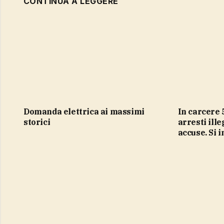
CONTINUA A LEGGERE
domanda elettrica ai massimi
In carcere 5 vigili urbani di Milano,
storici
arresti ille
accuse. Si 