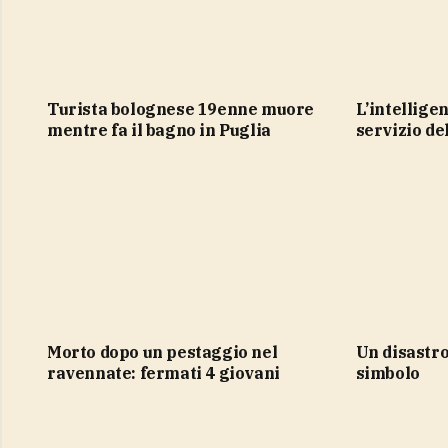
Turista bolognese 19enne muore
L’intelligenza artificiale al
mentre fa il bagno in Puglia
servizio del
Morto dopo un pestaggio nel
Un disastro che rappresenta un
ravennate: fermati 4 giovani
simbolo