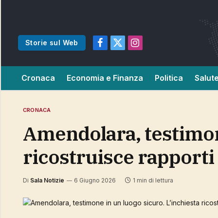
Storie sul Web
Facebook
X
Instagram
(Twitter)
Cronaca
Economia e Finanza
Politica
Salut
CRONACA
Amendolara, testimone in un luogo sicuro. L’inchiesta
ricostruisce rapporti 
Di
Sala Notizie
6 Giugno 2026
1 min di lettura