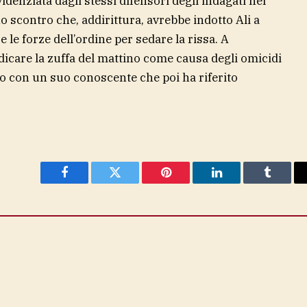
denziata dagli stessi difensori degli indagati nel
 scontro che, addirittura, avrebbe indotto Ali a
 le forze dell’ordine per sedare la rissa. A
icare la zuffa del mattino come causa degli omicidi
do con un suo conoscente che poi ha riferito
Facebook
Twitter
Pinterest
LinkedIn
Tumblr