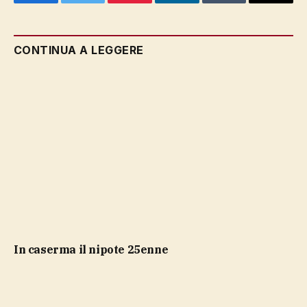
Facebook
Twitter
Pinterest
LinkedIn
Tumblr
Email
CONTINUA A LEGGERE
in caserma il nipote 25enne