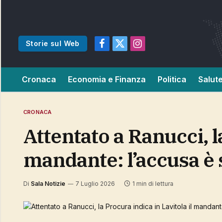
Storie sul Web
Facebook
X
Instagram
(Twitter)
Cronaca
Economia e Finanza
Politica
Salut
CRONACA
Attentato a Ranucci, la Procura indica in Lavitola il
mandante: l’accusa è 
Di
Sala Notizie
7 Luglio 2026
1 min di lettura