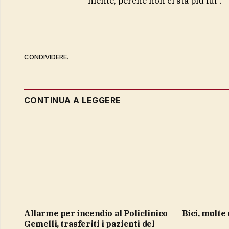
niente, perché non ci sta più lui”.
CONDIVIDERE.
CONTINUA A LEGGERE
Allarme per incendio al Policlinico
bici, mult
Gemelli, trasferiti i pazienti del