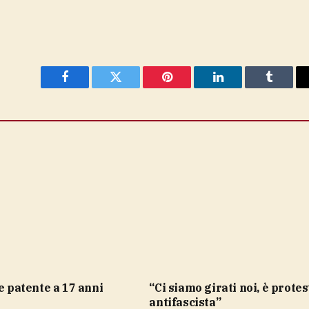
Facebook
Twitter
Pinterest
LinkedIn
Tumblr
e e patente a 17 anni
“Ci siamo girati noi, è protesta
antifascista”