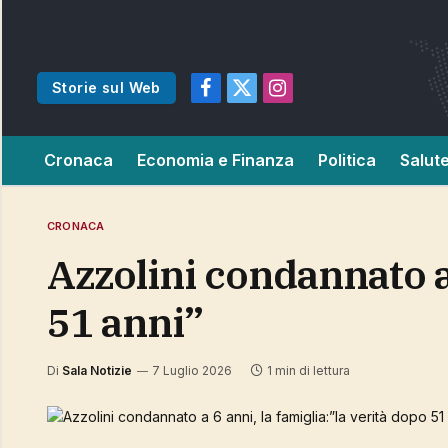
Storie sul Web
Facebook
X
Instagram
(Twitter)
Cronaca
Economia e Finanza
Politica
Salut
CRONACA
Azzolini condannato a 6 anni, la famiglia:”la verità dopo
51 anni”
Di
Sala Notizie
7 Luglio 2026
1 min di lettura