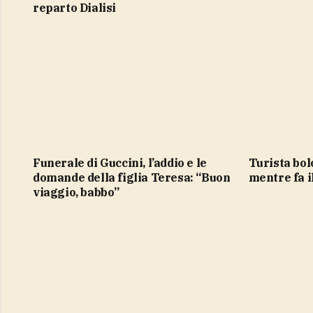
reparto Dialisi
Funerale di Guccini, l’addio e le
Turista bolognese 19enne muore
domande della figlia Teresa: “Buon
mentre fa i
viaggio, babbo”