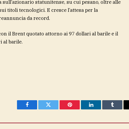
 sull’azionario statunitense, su cui pesano, oltre alle
ui titoli tecnologici. E cresce l’attesa per la
preannuncia da record.
con il Brent quotato attorno ai 97 dollari al barile e il
 al barile.
Facebook
Twitter
Pinterest
LinkedIn
Tumblr