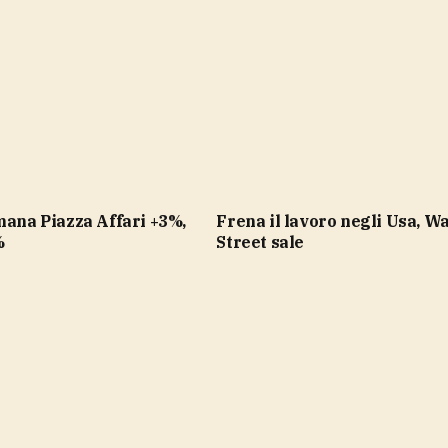
Frena il lavoro negli Usa, Wall
%
Street sale