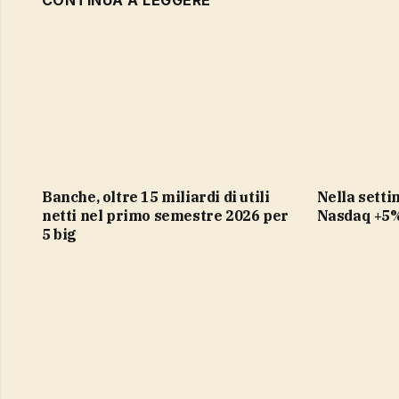
CONTINUA A LEGGERE
Banche, oltre 15 miliardi di utili
Nella settimana Piazza Affari +3%,
netti nel primo semestre 2026 per
Nasdaq +5
5 big