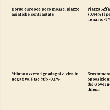
Borse europee poco mosse, piazze
Piazza Affari chiude con record,
asiatiche contrastate
+0,44% Il pe
Tenaris -7%
Milano azzera i guadagni e vira in
Scostamento di bilancio,
negativo, Ftse Mib -0,1%
opposizioni
del Governo
difesa