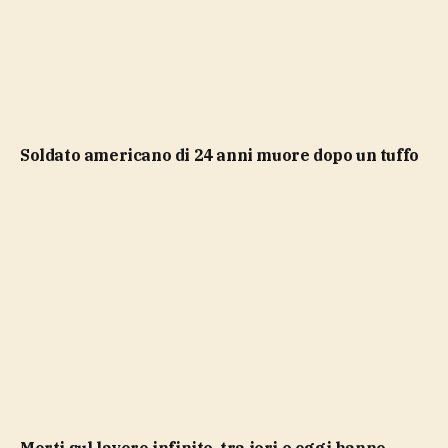
soldato americano di 24 anni muore dopo un tuffo
Morti sul lavoro infinite, tra ieri e oggi hanno