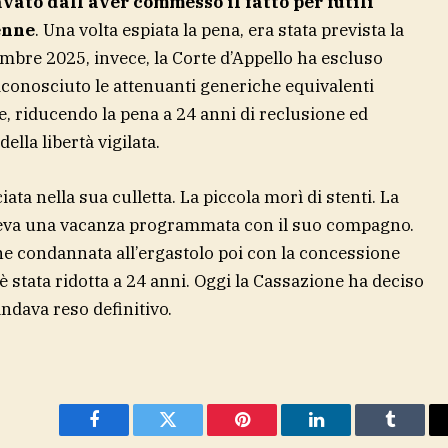
ato dall’aver commesso il fatto per futili
enne
. Una volta espiata la pena, era stata prevista la
vembre 2025, invece, la Corte d’Appello ha escluso
 riconosciuto le attenuanti generiche equivalenti
e, riducendo la pena a 24 anni di reclusione ed
lla libertà vigilata.
ta nella sua culletta. La piccola morì di stenti. La
aveva una vacanza programmata con il suo compagno.
ne condannata all’ergastolo poi con la concessione
è stata ridotta a 24 anni. Oggi la Cassazione ha deciso
andava reso definitivo.
Facebook
Twitter
Pinterest
LinkedIn
Tumblr