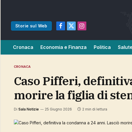
Storie sul Web
Facebook
X
Instagram
(Twitter)
Cronaca
Economia e Finanza
Politica
Salut
CRONACA
Caso Pifferi, definitiva la condanna a 24 anni. Lasciò
morire la figlia di sten
Di
Sala Notizie
25 Giugno 2026
2 min di lettura