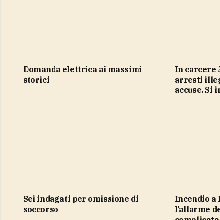
domanda elettrica ai massimi
In carcere 5 vigili urbani di Milano,
storici
arresti ille
accuse. Si 
sei indagati per omissione di
Incendio a Rocca di Cambio,
soccorso
l’allarme d
complicata