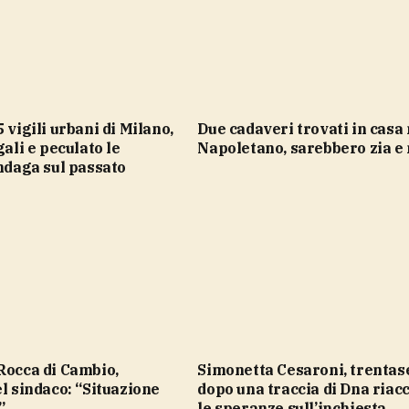
Due cadaveri trovati in casa nel
gali e peculato le
Napoletano, sarebbero zia e
indaga sul passato
Simonetta Cesaroni, trentasei anni
el sindaco: “Situazione
dopo una traccia di Dna riac
”
le speranze sull’inchiesta