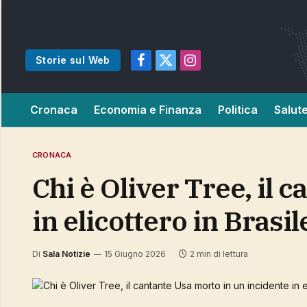
Storie sul Web
Facebook
X
Instagram
(Twitter)
Cronaca
Economia e Finanza
Politica
Salut
CRONACA
Chi è Oliver Tree, il cantante Usa morto in un incidente
in elicottero in Brasil
Di
Sala Notizie
15 Giugno 2026
2 min di lettura