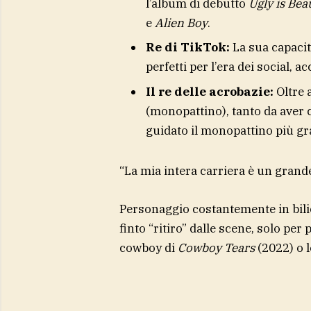
l’album di debutto
Ugly is Bea
e
Alien Boy
.
Re di TikTok:
La sua capacità
perfetti per l’era dei social, 
Il re delle acrobazie:
Oltre a
(monopattino), tanto da aver
guidato il monopattino più g
“La mia intera carriera è un grande
Personaggio costantemente in bilico
finto “ritiro” dalle scene, solo per
cowboy di
Cowboy Tears
(2022) o l