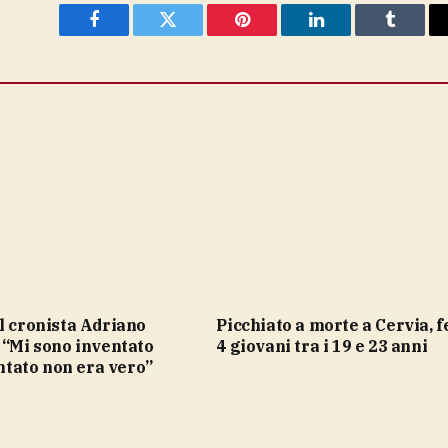
Facebook
Twitter
Pinterest
LinkedIn
Tumblr
Picchiato a morte a Cervia, fermati
 “Mi sono inventato
4 giovani tra i 19 e 23 anni
entato non era vero”