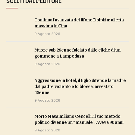
SCELTI DALL'EDITORE
Continua l’avanzata del tifone Dolphin: allerta
massima in Cina
9 Agosto 2026
Muore sub 29enne falciato dalle eliche di un
gommone a Lampedusa
9 Agosto 2026
Aggressione in hotel, il figlio difende la madre
dal padre violento e lo blocca: arrestato
43enne
9 Agosto 2026
Morto Massimiliano Cencelli, il suo metodo
politico divenne un “manuale”. Aveva 90 anni
9 Agosto 2026