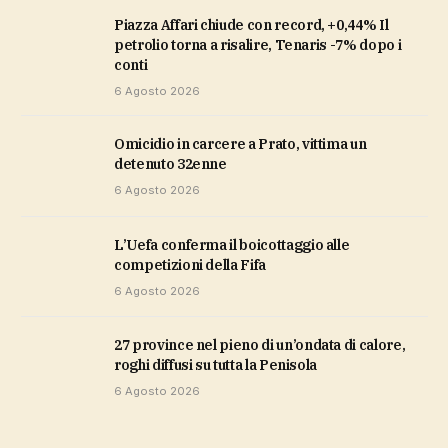
Piazza Affari chiude con record, +0,44% Il
petrolio torna a risalire, Tenaris -7% dopo i
conti
6 Agosto 2026
Omicidio in carcere a Prato, vittima un
detenuto 32enne
6 Agosto 2026
L’Uefa conferma il boicottaggio alle
competizioni della Fifa
6 Agosto 2026
27 province nel pieno di un’ondata di calore,
roghi diffusi su tutta la Penisola
6 Agosto 2026