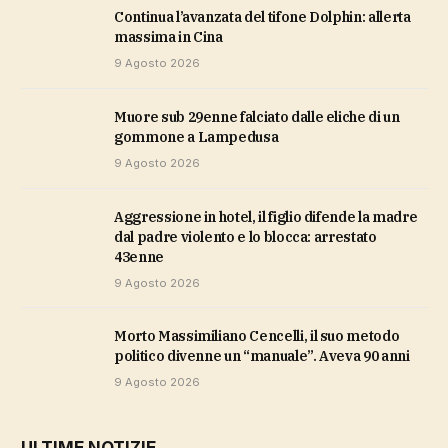
Continua l’avanzata del tifone Dolphin: allerta
massima in Cina
9 Agosto 2026
Muore sub 29enne falciato dalle eliche di un
gommone a Lampedusa
9 Agosto 2026
Aggressione in hotel, il figlio difende la madre
dal padre violento e lo blocca: arrestato
43enne
9 Agosto 2026
Morto Massimiliano Cencelli, il suo metodo
politico divenne un “manuale”. Aveva 90 anni
9 Agosto 2026
ULTIME NOTIZIE