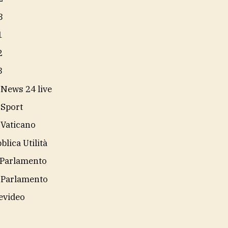
3
1
2
3
 News 24 live
 Sport
 Vaticano
blica Utilità
Parlamento
 Parlamento
evideo
i