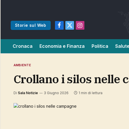
Storie sul Web
Facebook
X
Instagram
(Twitter)
Cronaca
Economia e Finanza
Politica
Salut
AMBIENTE
crollano i silos nell
Di
Sala Notizie
3 Giugno 2026
1 min di lettura