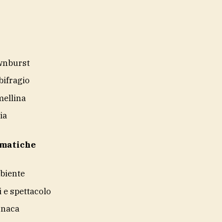
wnburst
ifragio
ellina
ia
ematiche
biente
i e spettacolo
onaca