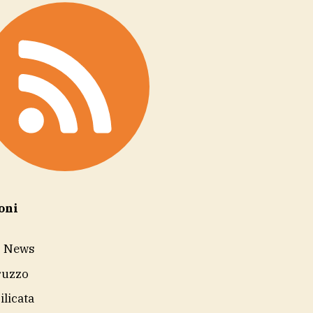
oni
r News
ruzzo
ilicata