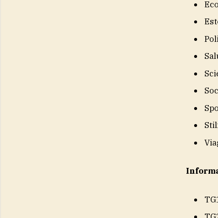
Eco
Est
Pol
Sal
Sci
Soc
Spo
Sti
Via
Inform
TG
TG