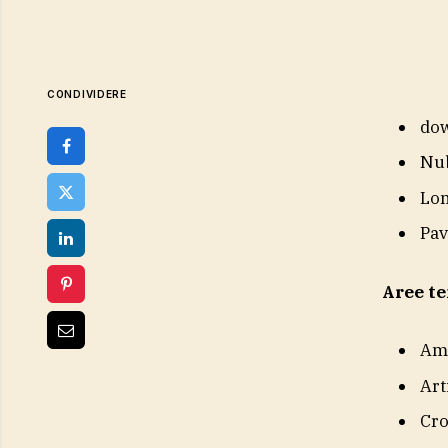
CONDIVIDERE
do
Nub
Lom
Pav
Aree t
Am
Art
Cr