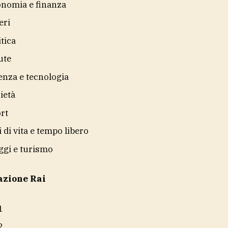
nomia e finanza
eri
itica
ute
enza e tecnologia
ietà
rt
li di vita e tempo libero
ggi e turismo
azione Rai
1
2