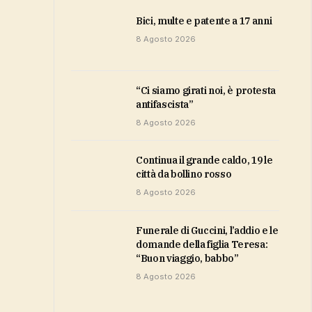
bici, multe e patente a 17 anni
8 Agosto 2026
“Ci siamo girati noi, è protesta
antifascista”
8 Agosto 2026
Continua il grande caldo, 19 le
città da bollino rosso
8 Agosto 2026
Funerale di Guccini, l’addio e le
domande della figlia Teresa:
“Buon viaggio, babbo”
8 Agosto 2026