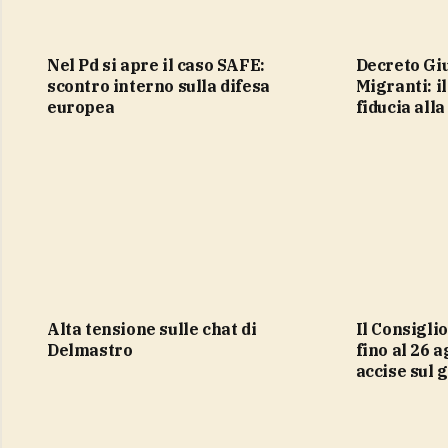
Nel Pd si apre il caso SAFE:
Decreto Giustizia e Patto UE
scontro interno sulla difesa
Migranti: i
europea
fiducia all
Alta tensione sulle chat di
Il Consiglio dei ministri proroga
Delmastro
fino al 26 a
accise sul 