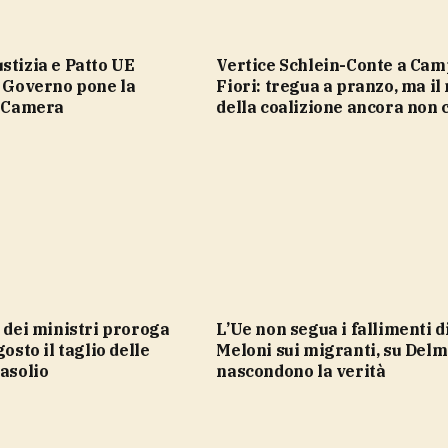
Vertice Schlein-Conte a Campo de’
l Governo pone la
Fiori: tregua a pranzo, ma i
a Camera
della coalizione ancora non c
L’Ue non segua i fallimenti di
gosto il taglio delle
Meloni sui migranti, su Del
gasolio
nascondono la verità