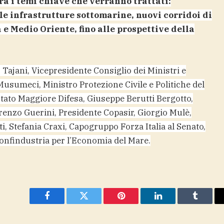
ra i temi chiave che verranno trattati:
le infrastrutture sottomarine, nuovi corridoi di
 e Medio Oriente, fino alle prospettive della
o Tajani, Vicepresidente Consiglio dei Ministri e
 Musumeci, Ministro Protezione Civile e Politiche del
tato Maggiore Difesa, Giuseppe Berutti Bergotto,
renzo Guerini, Presidente Copasir, Giorgio Mulè,
, Stefania Craxi, Capogruppo Forza Italia al Senato,
Confindustria per l’Economia del Mare.
Facebook
Twitter
Pinterest
LinkedIn
Tumblr