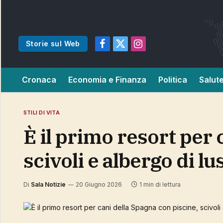
Storie sul Web
Facebook
X
Instagram
(Twitter)
Cronaca
Economia e Finanza
Politica
Salut
STILI DI VITA
È il primo resort per cani della Spagna con piscine,
scivoli e albergo di lu
Di
Sala Notizie
20 Giugno 2026
1 min di lettura