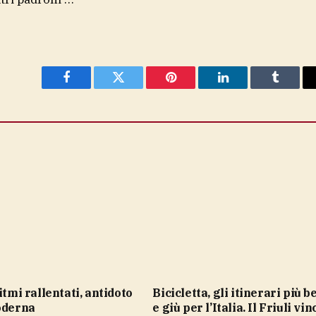
Facebook
Twitter
Pinterest
LinkedIn
Tumblr
Bicicletta, gli itinerari più belli su
oderna
e giù per l’Italia. Il Friuli vin