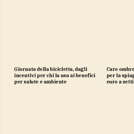
Giornata della bicicletta, dagli
Caro ombrellone, questa estate
incentivi per chi la usa ai benefici
per la spi
per salute e ambiente
euro a set