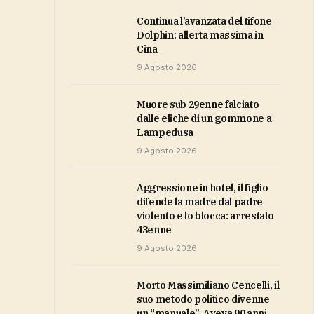
Continua l’avanzata del tifone
Dolphin: allerta massima in
Cina
9 Agosto 2026
Muore sub 29enne falciato
dalle eliche di un gommone a
Lampedusa
9 Agosto 2026
Aggressione in hotel, il figlio
difende la madre dal padre
violento e lo blocca: arrestato
43enne
9 Agosto 2026
Morto Massimiliano Cencelli, il
suo metodo politico divenne
un “manuale”. Aveva 90 anni