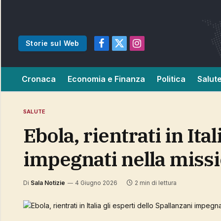
Storie sul Web
Facebook
X
Instagram
(Twitter)
Cronaca
Economia e Finanza
Politica
Salut
SALUTE
Ebola, rientrati in Italia gli esperti dello Spallanzani
impegnati nella miss
Di
Sala Notizie
4 Giugno 2026
2 min di lettura