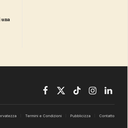
Facebook
X
TikTok
Instagram
LinkedIn
(Twitter)
servatezza
Termini e Condizioni
Pubblicizza
Contatto