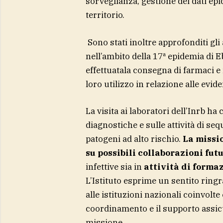
sorveglianza, gestione dei dati epi
territorio.
Sono stati inoltre approfonditi gli a
nell’ambito della 17ª epidemia di E
effettuatala consegna di farmaci e
loro utilizzo in relazione alle evid
La visita ai laboratori dell’Inrb ha
diagnostiche e sulle attività di se
patogeni ad alto rischio.
La missi
su possibili collaborazioni fut
infettive sia in
attività di forma
L’Istituto esprime un sentito ring
alle istituzioni nazionali coinvolte
coordinamento e il supporto assicu
missione.