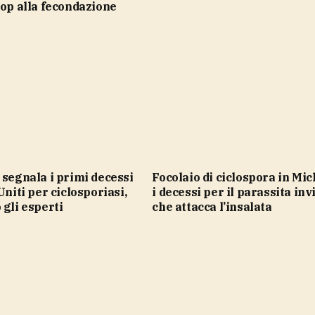
top alla fecondazione
Focolaio di ciclospora in Michigan,
Uniti per ciclosporiasi,
i decessi per il parassita inv
 gli esperti
che attacca l’insalata