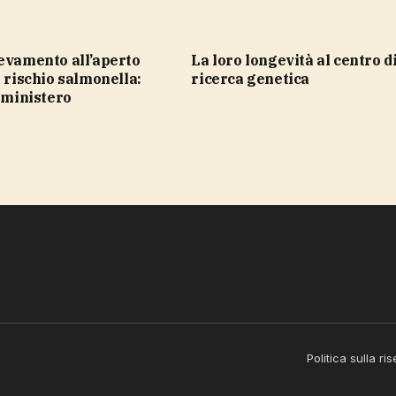
la loro longevità al centro di una
r rischio salmonella:
ricerca genetica
l ministero
Politica sulla ri