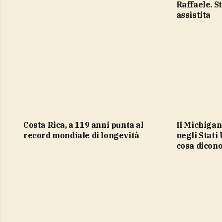
Raffaele. S
assistita
Costa Rica, a 119 anni punta al
Il Michigan segnala i primi decessi
record mondiale di longevità
negli Stati 
cosa dicono