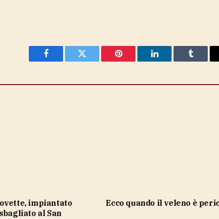
Facebook
Twitter
Pinterest
LinkedIn
Tumblr
ecco quando il veleno è peri
sbagliato al San