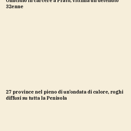
Omicidio in carcere a Prato, vittima un detenuto
32enne
27 province nel pieno di un’ondata di calore, roghi
diffusi su tutta la Penisola