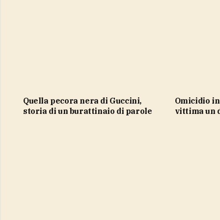
Quella pecora nera di Guccini,
Omicidio in carcere a Prato,
storia di un burattinaio di parole
vittima un