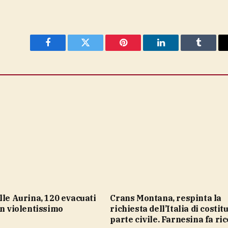
Facebook
Twitter
Pinterest
LinkedIn
Tumblr
Crans Montana, respinta la
un violentissimo
richiesta dell’Italia di costitu
parte civile. Farnesina fa ri