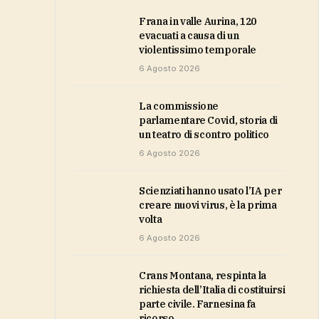
Frana in valle Aurina, 120
evacuati a causa di un
violentissimo temporale
6 Agosto 2026
La commissione
parlamentare Covid, storia di
un teatro di scontro politico
6 Agosto 2026
Scienziati hanno usato l’IA per
creare nuovi virus, è la prima
volta
6 Agosto 2026
Crans Montana, respinta la
richiesta dell’Italia di costituirsi
parte civile. Farnesina fa
ricorso