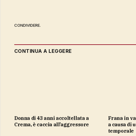
CONDIVIDERE.
CONTINUA A LEGGERE
Donna di 43 anni accoltellata a
Frana in valle Aurina, 120 evacuati
Crema, è caccia all’aggressore
a causa di 
temporale