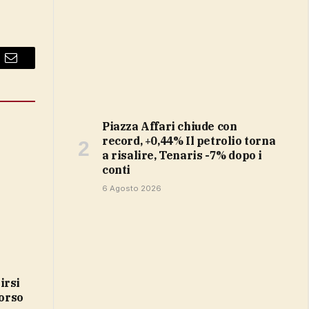
Email
Piazza Affari chiude con
record, +0,44% Il petrolio torna
a risalire, Tenaris -7% dopo i
conti
6 Agosto 2026
irsi
corso