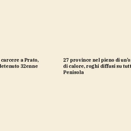
27 province nel pieno di un’ondata
 detenuto 32enne
di calore, roghi diffusi su tut
Penisola