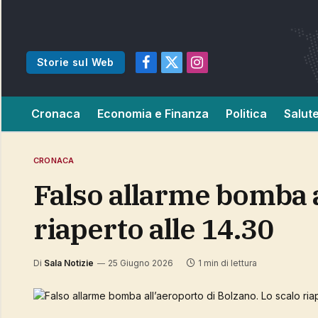
Storie sul Web
Facebook
X
Instagram
(Twitter)
Cronaca
Economia e Finanza
Politica
Salut
CRONACA
Falso allarme bomba all’aeroporto di Bolzano. Lo scalo
riaperto alle 14.30
Di
Sala Notizie
25 Giugno 2026
1 min di lettura