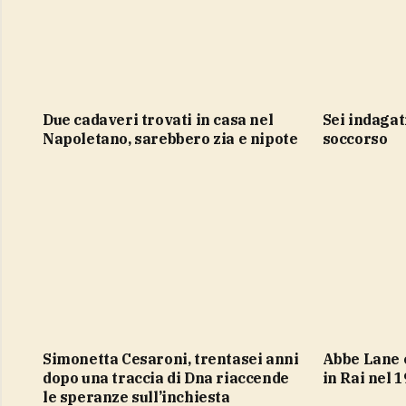
Due cadaveri trovati in casa nel
sei indagati per omissione di
Napoletano, sarebbero zia e nipote
soccorso
Simonetta Cesaroni, trentasei anni
Abbe Lane canta “Cetra Graffiti”
dopo una traccia di Dna riaccende
in Rai nel 
le speranze sull’inchiesta