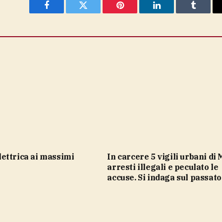
Facebook
Twitter
Pinterest
LinkedIn
Tumblr
In carcere 5 vigili urbani di Milano,
arresti illegali e peculato le
accuse. Si indaga sul passato