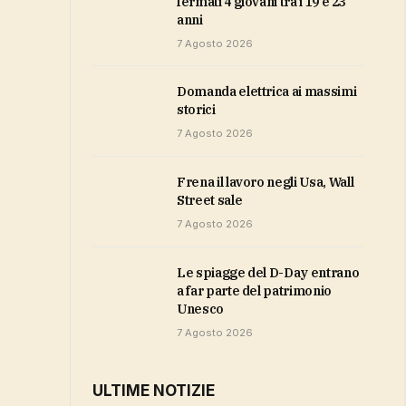
fermati 4 giovani tra i 19 e 23
anni
7 Agosto 2026
domanda elettrica ai massimi
storici
7 Agosto 2026
Frena il lavoro negli Usa, Wall
Street sale
7 Agosto 2026
Le spiagge del D-Day entrano
a far parte del patrimonio
Unesco
7 Agosto 2026
ULTIME NOTIZIE