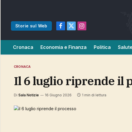
Storie sul Web
Facebook
X
Instagram
(Twitter)
Cronaca
Economia e Finanza
Politica
Salut
CRONACA
il 6 luglio riprende i
Di
Sala Notizie
16 Giugno 2026
1 min di lettura