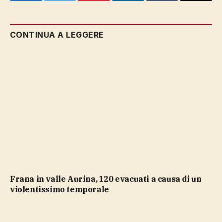
Facebook
Twitter
Pinterest
LinkedIn
Tumblr
Email
CONTINUA A LEGGERE
Frana in valle Aurina, 120 evacuati a causa di un
violentissimo temporale