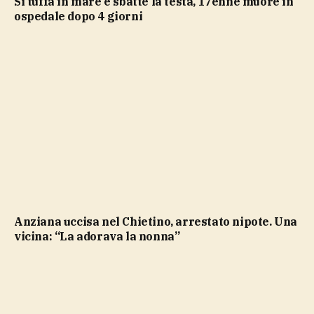
Si tuffa in mare e sbatte la testa, 17enne muore in
ospedale dopo 4 giorni
Anziana uccisa nel Chietino, arrestato nipote. Una
vicina: “La adorava la nonna”