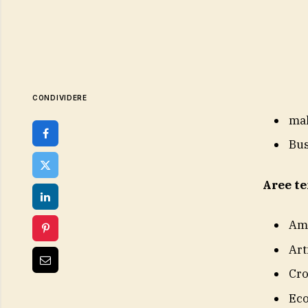
CONDIVIDERE
ma
Bus
Aree t
Am
Art
Cr
Eco