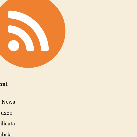
oni
r News
ruzzo
ilicata
abria