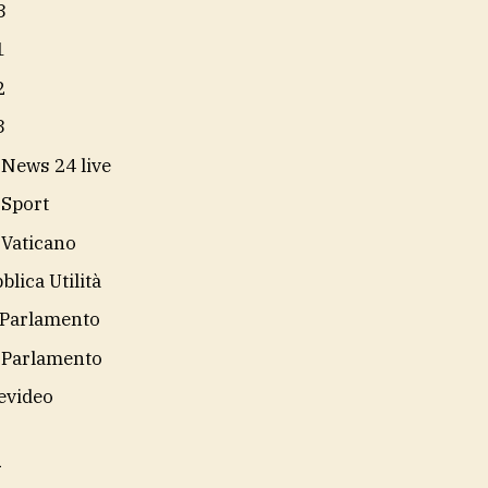
3
1
2
3
 News 24 live
 Sport
 Vaticano
blica Utilità
Parlamento
 Parlamento
evideo
i