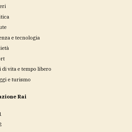
eri
itica
ute
enza e tecnologia
ietà
rt
li di vita e tempo libero
ggi e turismo
azione Rai
1
2