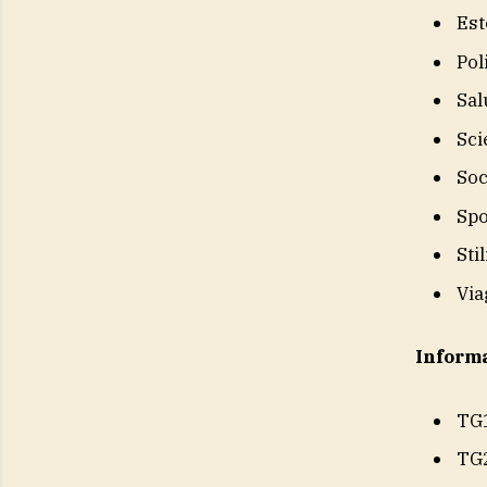
Est
Pol
Sal
Sci
Soc
Spo
Sti
Via
Inform
TG
TG