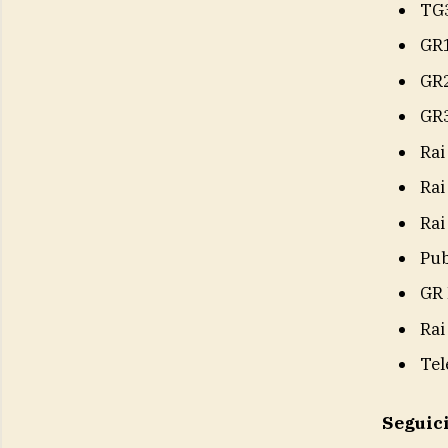
TG
GR
GR
GR
Rai
Rai
Rai
Pub
GR 
Rai
Tel
Seguic