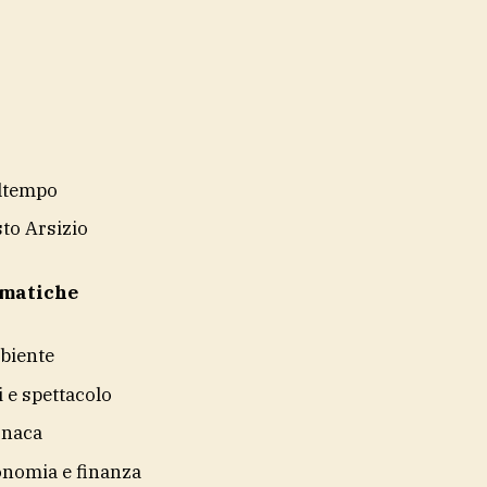
ltempo
to Arsizio
ematiche
biente
i e spettacolo
onaca
nomia e finanza