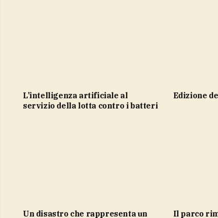
L’intelligenza artificiale al
Edizione d
servizio della lotta contro i batteri
Un disastro che rappresenta un
Il parco r