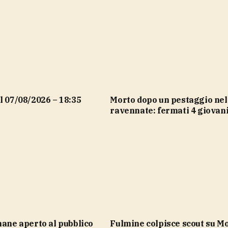
el 07/08/2026 – 18:35
Morto dopo un pestaggio nel
ravennate: fermati 4 giovan
imane aperto al pubblico
Fulmine colpisce scout su Monte