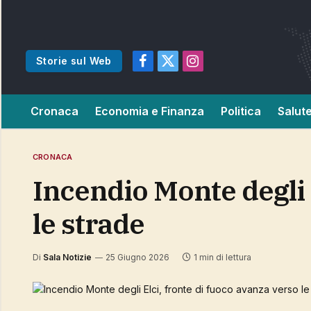
Storie sul Web
Facebook
X
Instagram
(Twitter)
Cronaca
Economia e Finanza
Politica
Salut
CRONACA
Incendio Monte degli Elci, fronte di fuoco avanza verso
le strade
Di
Sala Notizie
25 Giugno 2026
1 min di lettura