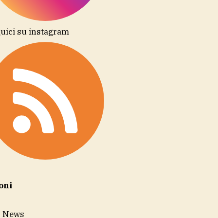
uici su instagram
oni
r News