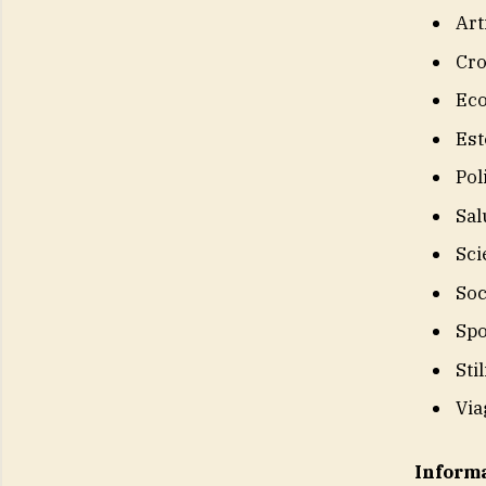
Art
Cr
Eco
Est
Pol
Sal
Sci
Soc
Spo
Sti
Via
Inform