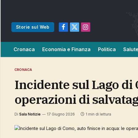
Storie sul Web
Facebook
X
Instagram
(Twitter)
Cronaca
Economia e Finanza
Politica
Salut
CRONACA
Incidente sul Lago di Como, auto finisce in acqua: le
operazioni di salvata
Di
Sala Notizie
17 Giugno 2026
1 min di lettura