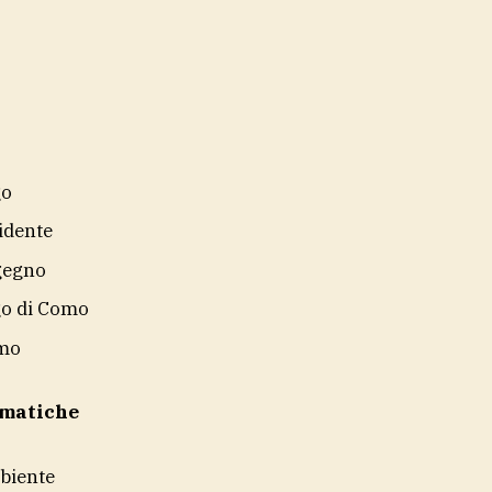
go
idente
gegno
o di Como
mo
ematiche
biente