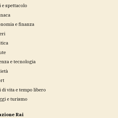
i e spettacolo
onaca
nomia e finanza
eri
itica
ute
enza e tecnologia
ietà
rt
li di vita e tempo libero
ggi e turismo
azione Rai