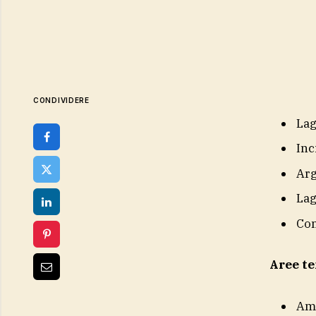
CONDIVIDERE
La
Inc
Ar
Lag
Co
Aree t
Am