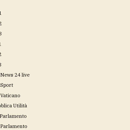
1
2
3
1
2
3
 News 24 live
 Sport
 Vaticano
blica Utilità
Parlamento
 Parlamento