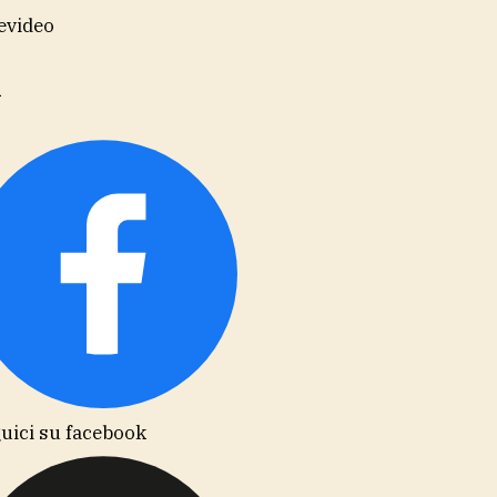
evideo
i
uici su facebook