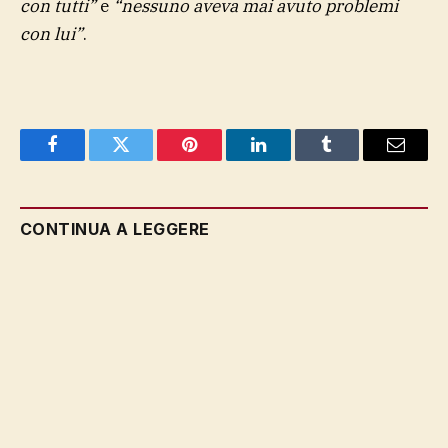
con tutti”
e
“nessuno aveva mai avuto problemi
con lui”
.
Facebook
Twitter
Pinterest
LinkedIn
Tumblr
Email
CONTINUA A LEGGERE