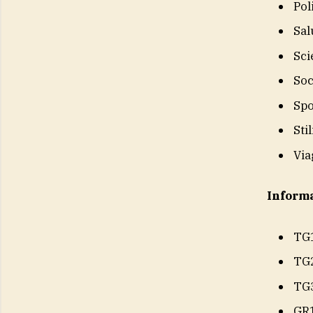
Pol
Sal
Sci
Soc
Spo
Sti
Via
Inform
TG
TG
TG
GR