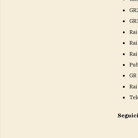
GR
GR
Rai
Rai
Rai
Pub
GR 
Rai
Tel
Seguic