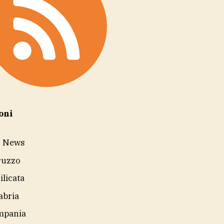
oni
r News
ruzzo
ilicata
abria
mpania