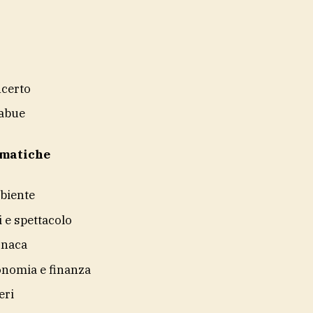
certo
abue
ematiche
biente
i e spettacolo
onaca
nomia e finanza
eri