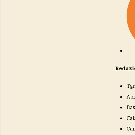
Redazi
Tg
Ab
Bas
Cal
Ca