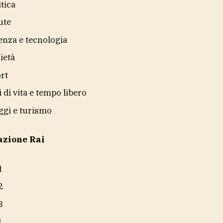
itica
ute
enza e tecnologia
ietà
rt
li di vita e tempo libero
ggi e turismo
azione Rai
1
2
3
1