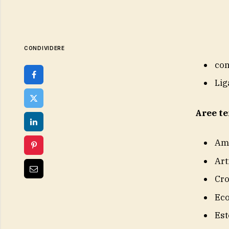
CONDIVIDERE
con
Lig
Aree t
Am
Art
Cr
Eco
Est