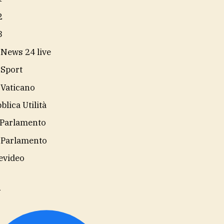
2
3
 News 24 live
 Sport
 Vaticano
blica Utilità
Parlamento
 Parlamento
evideo
i