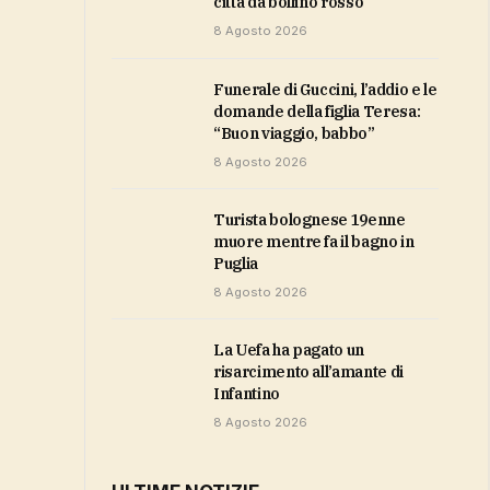
città da bollino rosso
8 Agosto 2026
Funerale di Guccini, l’addio e le
domande della figlia Teresa:
“Buon viaggio, babbo”
8 Agosto 2026
Turista bolognese 19enne
muore mentre fa il bagno in
Puglia
8 Agosto 2026
la Uefa ha pagato un
risarcimento all’amante di
Infantino
8 Agosto 2026