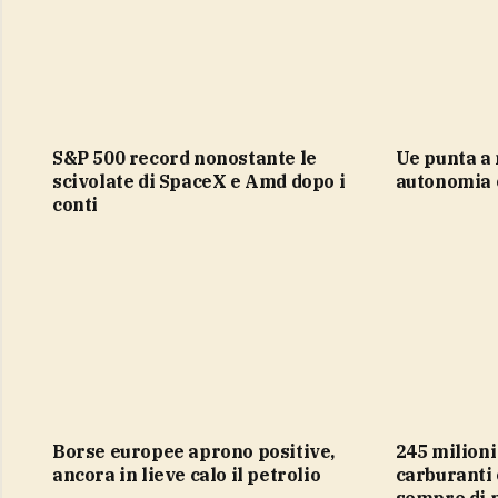
S&P 500 record nonostante le
Ue punta a misure strutturali per
scivolate di SpaceX e Amd dopo i
autonomia 
conti
Borse europee aprono positive,
245 milioni per il gasolio, ma
ancora in lieve calo il petrolio
carburanti 