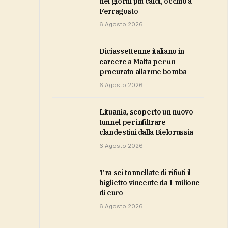
nei giorni più caldi, occhio a
Ferragosto
6 Agosto 2026
Diciassettenne italiano in
carcere a Malta per un
procurato allarme bomba
6 Agosto 2026
Lituania, scoperto un nuovo
tunnel per infiltrare
clandestini dalla Bielorussia
6 Agosto 2026
Tra sei tonnellate di rifiuti il
biglietto vincente da 1 milione
di euro
6 Agosto 2026