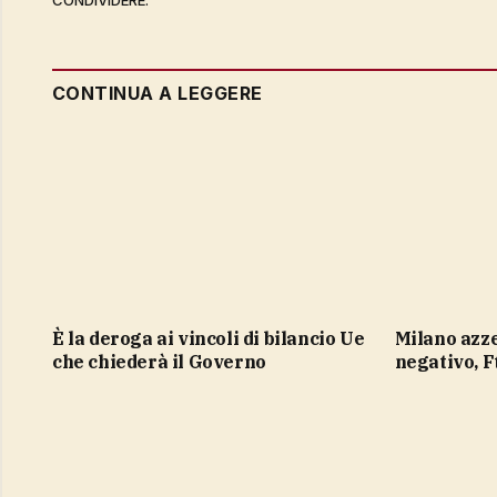
CONTINUA A LEGGERE
è la deroga ai vincoli di bilancio Ue
Milano azzera i guadagni e vira in
che chiederà il Governo
negativo, F