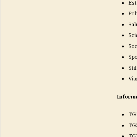
Est
Pol
Sal
Sci
Soc
Spo
Sti
Via
Inform
TG
TG
TG