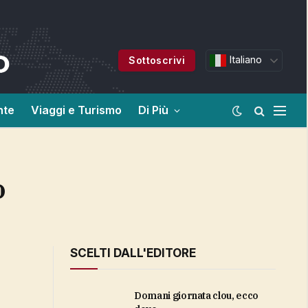
Italiano
Sottoscrivi
nte
Viaggi e Turismo
Di Più
o
SCELTI DALL'EDITORE
domani giornata clou, ecco