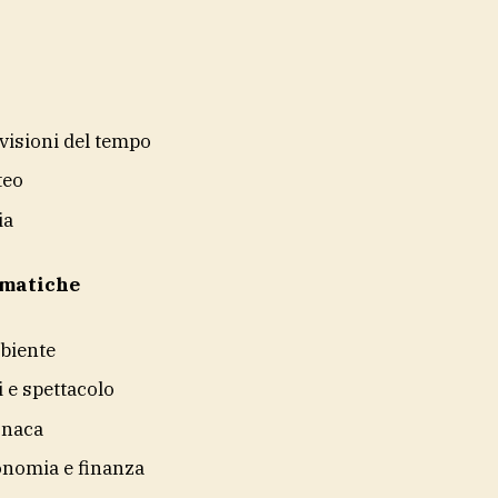
visioni del tempo
teo
ia
ematiche
biente
i e spettacolo
onaca
nomia e finanza