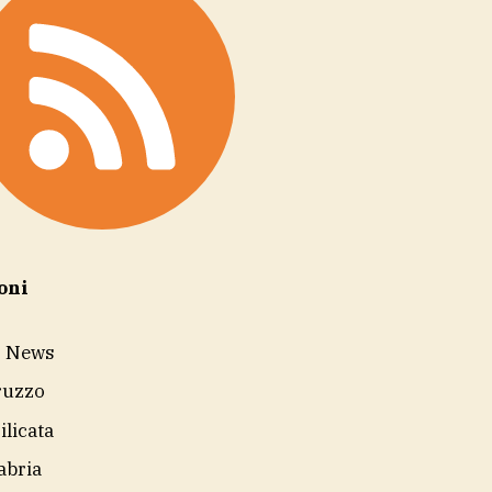
oni
r News
ruzzo
ilicata
abria