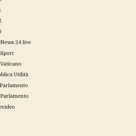
1
2
3
 News 24 live
 Sport
 Vaticano
blica Utilità
Parlamento
 Parlamento
evideo
i