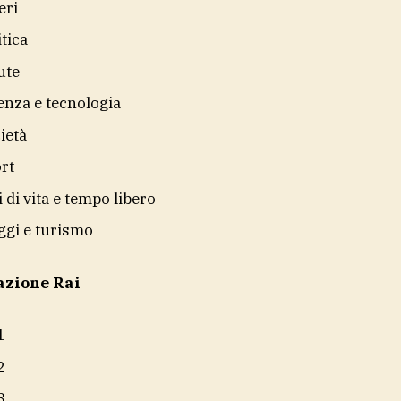
eri
itica
ute
enza e tecnologia
ietà
rt
li di vita e tempo libero
ggi e turismo
azione Rai
1
2
3