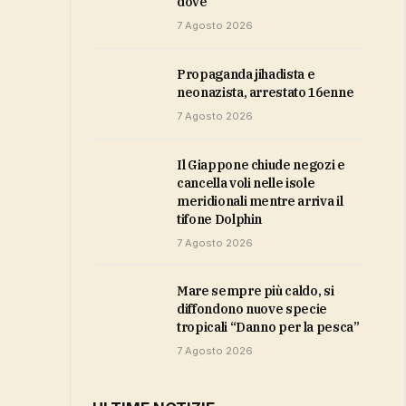
dove
7 Agosto 2026
propaganda jihadista e
neonazista, arrestato 16enne
7 Agosto 2026
Il Giappone chiude negozi e
cancella voli nelle isole
meridionali mentre arriva il
tifone Dolphin
7 Agosto 2026
Mare sempre più caldo, si
diffondono nuove specie
tropicali “Danno per la pesca”
7 Agosto 2026