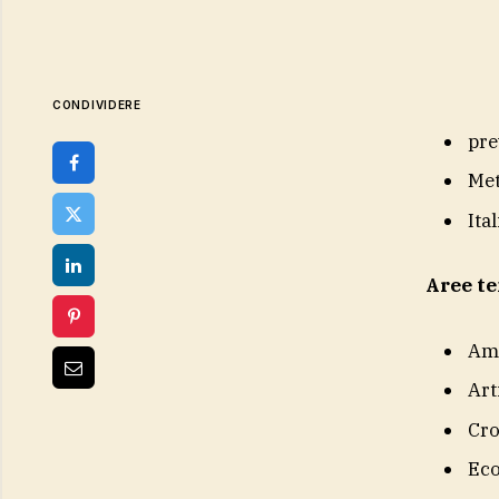
CONDIVIDERE
pre
Me
Ital
Aree t
Am
Art
Cr
Eco