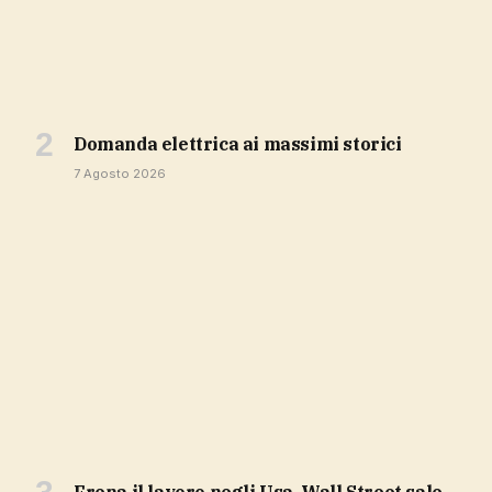
domanda elettrica ai massimi storici
7 Agosto 2026
Frena il lavoro negli Usa, Wall Street sale