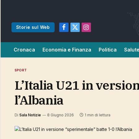
Storie sul Web
Facebook
X
Instagram
(Twitter)
Cronaca
Economia e Finanza
Politica
Salut
SPORT
L’Italia U21 in versione “sperimentale” batte 1-0
l’Albania
Di
Sala Notizie
8 Giugno 2026
1 min di lettura