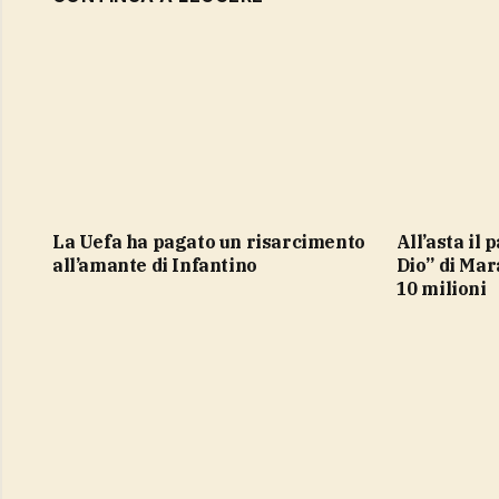
la Uefa ha pagato un risarcimento
All’asta il pallone della “Mano di
all’amante di Infantino
Dio” di Mar
10 milioni