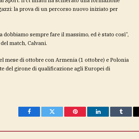
ai Sport. Il ct infatti ha schierato una formazione
gazzi: la prova di un percorso nuovo iniziato per
dobbiamo sempre fare il massimo, ed è stato così”,
del match, Calvani.
el mese di ottobre con Armenia (1 ottobre) e Polonia
te del girone di qualificazione agli Europei di
Facebook
Twitter
Pinterest
LinkedIn
Tumblr