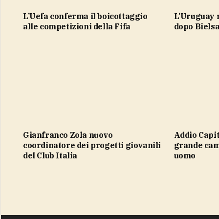
L’Uefa conferma il boicottaggio
L’Uruguay riparte da Forlan per il
alle competizioni della Fifa
dopo Biels
Gianfranco Zola nuovo
Addio Capitano. Franco Baresi, un
coordinatore dei progetti giovanili
grande cam
del Club Italia
uomo