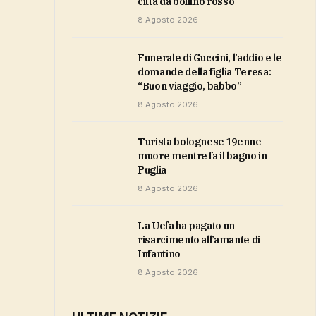
città da bollino rosso
8 Agosto 2026
Funerale di Guccini, l’addio e le
domande della figlia Teresa:
“Buon viaggio, babbo”
8 Agosto 2026
Turista bolognese 19enne
muore mentre fa il bagno in
Puglia
8 Agosto 2026
la Uefa ha pagato un
risarcimento all’amante di
Infantino
8 Agosto 2026