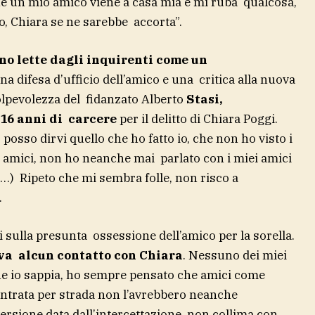
e un mio amico viene a casa mia e mi ruba qualcosa,
to, Chiara se ne sarebbe accorta”.
no lette dagli inquirenti come un
na difesa d’ufficio dell’amico e una critica alla nuova
olpevolezza del fidanzato Alberto
Stasi,
 16 anni di carcere
per il delitto di Chiara Poggi.
 posso dirvi quello che ho fatto io, che non ho visto i
ei amici, non ho neanche mai parlato con i miei amici
(…) Ripeto che mi sembra folle, non risco a
.
i sulla presunta ossessione dell’amico per la sorella.
va alcun contatto con Chiara
. Nessuno dei miei
he io sappia, ho sempre pensato che amici come
ontrata per strada non l’avrebbero neanche
ersione data dall’intercettazione non collima con