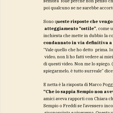
sembra folle perché non penso ch
poi qualcuno se ne sarebbe accor
Sono q
ueste risposte che vengo
atteggiamento “ostile”
, come u
inchiesta che mette in dubbio la c
condannato in via definitiva a
“Vale quello che ho detto prima. Io
video, non li ho fatti vedere ai mi
di questi video. Non me lo spiego. 
spiegarmelo, è tutto surreale” dice
E netta è la risposta di Marco Pogg
“Che io sappia Sempio non ave
amici aveva rapporti con Chiara c
Sempio o Freddi se l’avessero inc
riconosciuta e viceversa. Questa v