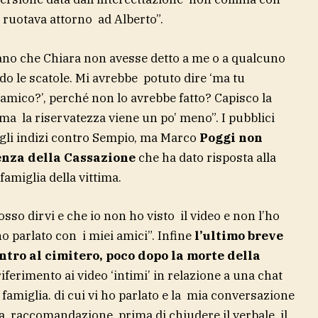
 che ruotava attorno ad Alberto”.
ano che Chiara non avesse detto a me o a qualcuno
o le scatole. Mi avrebbe potuto dire ‘ma tu
 amico?’, perché non lo avrebbe fatto? Capisco la
ma la riservatezza viene un po’ meno”. I pubblici
sugli indizi contro Sempio, ma Marco
Poggi non
enza della Cassazione
che ha dato risposta alla
la famiglia della vittima.
osso dirvi e che io non ho visto il video e non l’ho
ho parlato con i miei amici”. Infine
l’ultimo breve
ntro al cimitero, poco dopo la morte della
fa riferimento ai video ‘intimi’ in relazione a una chat
 famiglia. di cui vi ho parlato e la mia conversazione
ima raccomandazione, prima di chiudere il verbale, il