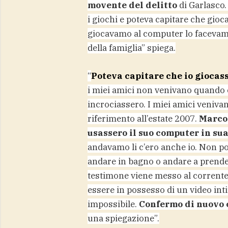
movente del delitto
di Garlasco.
i giochi e poteva capitare che gio
giocavamo al computer lo facevamo
della famiglia” spiega.
“
Poteva capitare che io giocas
i miei amici non venivano quando c’
incrociassero. I miei amici veniva
riferimento all’estate 2007.
Marco 
usassero il suo computer in su
andavamo li c’ero anche io. Non po
andare in bagno o andare a prendere
testimone viene messo al corrente 
essere in possesso di un video inti
impossibile.
Confermo di nuovo c
una spiegazione”.