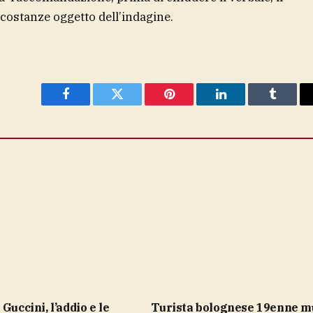
ircostanze oggetto dell’indagine.
Facebook
Twitter
Pinterest
LinkedIn
Tumblr
Turista bolognese 19enne muore