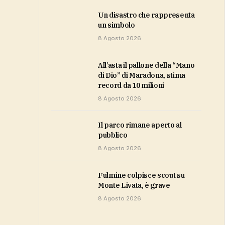
Un disastro che rappresenta
un simbolo
8 Agosto 2026
All’asta il pallone della “Mano
di Dio” di Maradona, stima
record da 10 milioni
8 Agosto 2026
Il parco rimane aperto al
pubblico
8 Agosto 2026
Fulmine colpisce scout su
Monte Livata, è grave
8 Agosto 2026