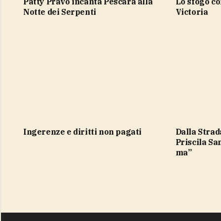
Patty Pravo incanta Pescara alla
lo sfogo contro contro David e
Notte dei Serpenti
Victoria
Ingerenze e diritti non pagati
Dalla Strada al Palco, Rocco Hunt e
Priscila S
ma”