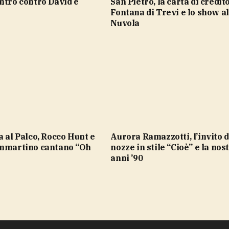
San Pietro, la carta di credito alla
Fontana di Trevi e lo show al
Nuvola
Aurora Ramazzotti, l’invito di
ammartino cantano “Oh
nozze in stile “Cioè” e la nos
anni ’90