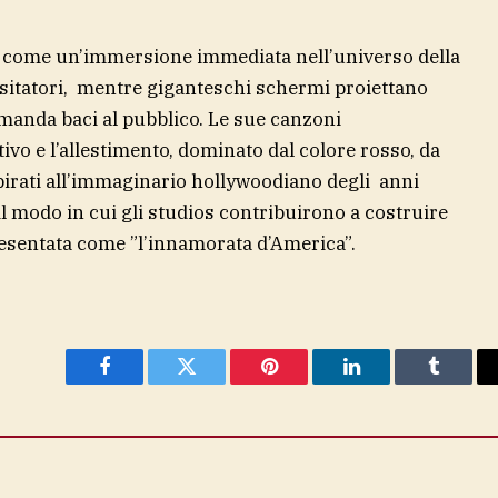
o come un’immersione immediata nell’universo della
visitatori, mentre giganteschi schermi proiettano
manda baci al pubblico. Le sue canzoni
o e l’allestimento, dominato dal colore rosso, da
spirati all’immaginario hollywoodiano degli anni
 modo in cui gli studios contribuirono a costruire
resentata come ”l’innamorata d’America”.
Facebook
Twitter
Pinterest
LinkedIn
Tumblr