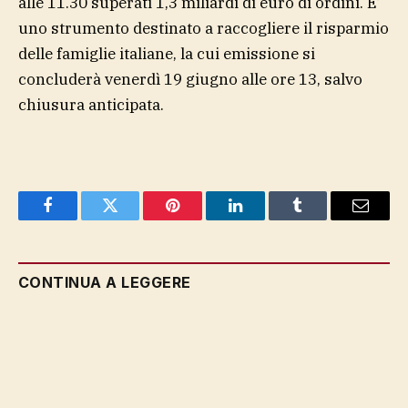
alle 11.30 superati 1,3 miliardi di euro di ordini. E’
uno strumento destinato a raccogliere il risparmio
delle famiglie italiane, la cui emissione si
concluderà venerdì 19 giugno alle ore 13, salvo
chiusura anticipata.
Facebook
Twitter
Pinterest
LinkedIn
Tumblr
Email
CONTINUA A LEGGERE