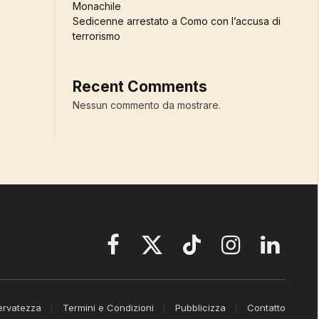
Monachile
Sedicenne arrestato a Como con l’accusa di
terrorismo
Recent Comments
Nessun commento da mostrare.
Facebook
X
TikTok
Instagram
LinkedIn
(Twitter)
servatezza
Termini e Condizioni
Pubblicizza
Contatto