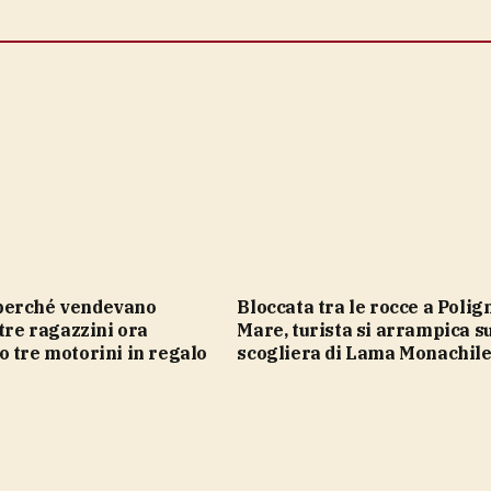
Bloccata tra le rocce a Polignano a
 tre ragazzini ora
Mare, turista si arrampica su
 tre motorini in regalo
scogliera di Lama Monachil