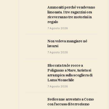
Ammoniti perché vendevano
limonata. I tre ragazzini ora
riceveranno tre motorini in
regalo
7 Agosto 2026
Non voleva mangiare né
lavarsi
7 Agosto 2026
Bloccata tra le rocce a
Polignano a Mare, turista si
arrampica sulla scogliera di
Lama Monachile
7 Agosto 2026
Sedicenne arrestato a Como
con l’accusa di terrorismo