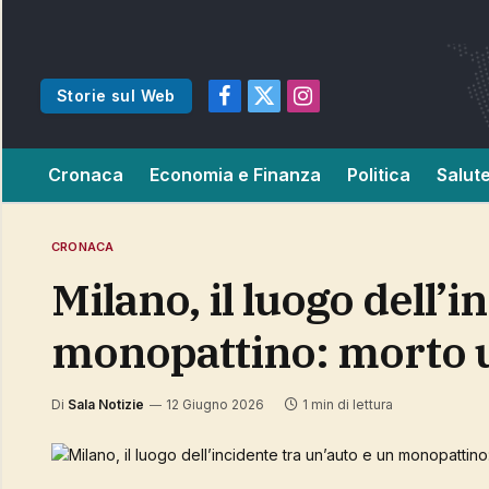
Storie sul Web
Facebook
X
Instagram
(Twitter)
Cronaca
Economia e Finanza
Politica
Salut
CRONACA
Milano, il luogo dell’incidente tra un’auto e un
monopattino: morto 
Di
Sala Notizie
12 Giugno 2026
1 min di lettura