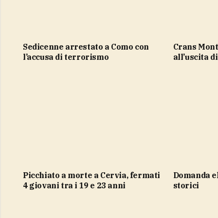
Sedicenne arrestato a Como con
Crans Montana, una sedia davanti
l’accusa di terrorismo
all’uscita d
Picchiato a morte a Cervia, fermati
domanda elettrica ai massimi
4 giovani tra i 19 e 23 anni
storici