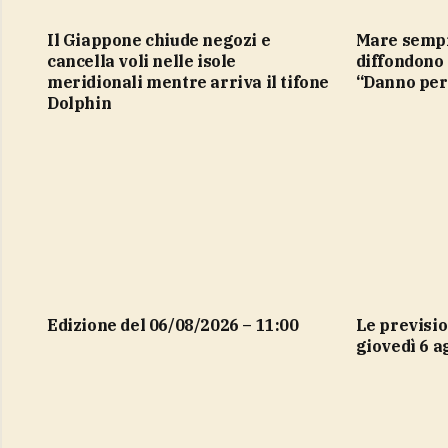
Il Giappone chiude negozi e
Mare sempre più caldo, si
cancella voli nelle isole
diffondono 
meridionali mentre arriva il tifone
“Danno per
Dolphin
Edizione del 06/08/2026 – 11:00
Le previsioni del tempo per
giovedì 6 a