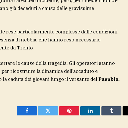
unta l’area dell’incidente, però, per i medici non c’è
erano già deceduti a causa delle gravissime
ate rese particolarmente complesse dalle condizioni
esenza di nebbia, che hanno reso necessario
iente da Trento.
tare le cause della tragedia. Gli operatori stanno
i per ricostruire la dinamica dell’accaduto e
la caduta dei giovani lungo il versante del
Pasubio.
Facebook
Twitter
Pinterest
LinkedIn
Tumblr