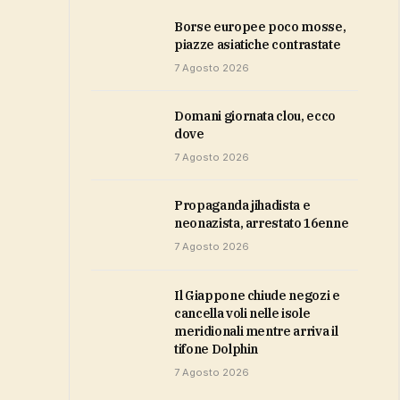
Borse europee poco mosse,
piazze asiatiche contrastate
7 Agosto 2026
domani giornata clou, ecco
dove
7 Agosto 2026
propaganda jihadista e
neonazista, arrestato 16enne
7 Agosto 2026
Il Giappone chiude negozi e
cancella voli nelle isole
meridionali mentre arriva il
tifone Dolphin
7 Agosto 2026