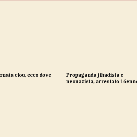
rnata clou, ecco dove
propaganda jihadista e
neonazista, arrestato 16enn