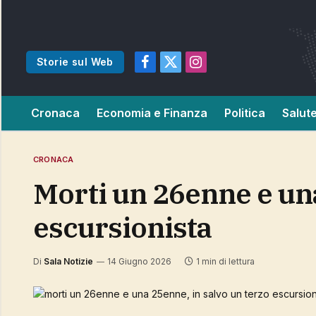
Storie sul Web
Facebook
X
Instagram
(Twitter)
Cronaca
Economia e Finanza
Politica
Salut
CRONACA
morti un 26enne e una 25enne, in salvo un terzo
escursionista
Di
Sala Notizie
14 Giugno 2026
1 min di lettura