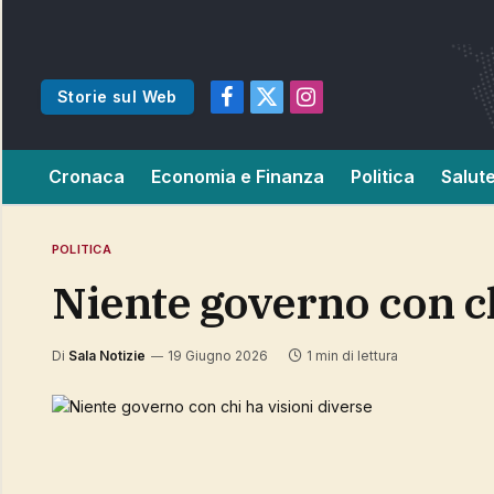
Storie sul Web
Facebook
X
Instagram
(Twitter)
Cronaca
Economia e Finanza
Politica
Salut
POLITICA
Niente governo con c
Di
Sala Notizie
19 Giugno 2026
1 min di lettura