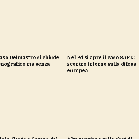
Nel Pd si apre il caso SAFE:
enografico ma senza
scontro interno sulla difesa
europea