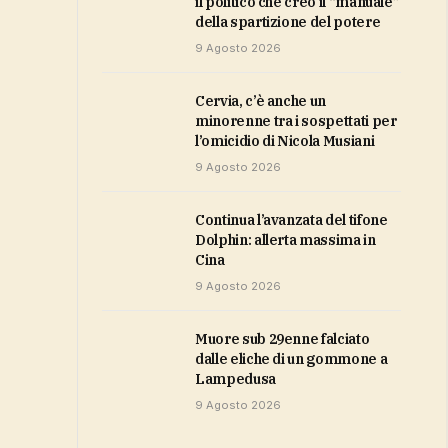
il politico che creò il “manuale”
della spartizione del potere
9 Agosto 2026
Cervia, c’è anche un
minorenne tra i sospettati per
l’omicidio di Nicola Musiani
9 Agosto 2026
Continua l’avanzata del tifone
Dolphin: allerta massima in
Cina
9 Agosto 2026
Muore sub 29enne falciato
dalle eliche di un gommone a
Lampedusa
9 Agosto 2026