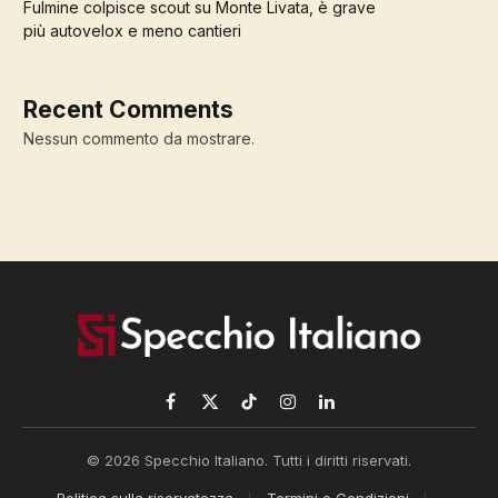
Fulmine colpisce scout su Monte Livata, è grave
più autovelox e meno cantieri
Recent Comments
Nessun commento da mostrare.
Facebook
X
TikTok
Instagram
LinkedIn
(Twitter)
© 2026 Specchio Italiano. Tutti i diritti riservati.
Politica sulla riservatezza
Termini e Condizioni