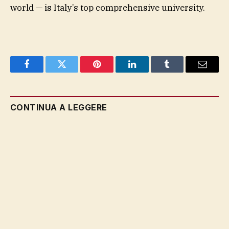
world — is Italy’s top comprehensive university.
Facebook
Twitter
Pinterest
LinkedIn
Tumblr
Email
CONTINUA A LEGGERE