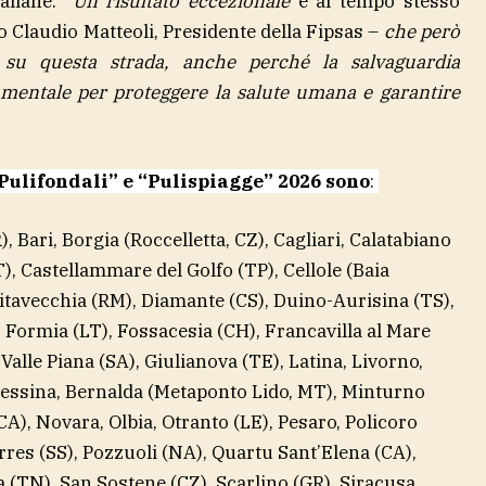
taliane.
“
Un risultato eccezionale
e al tempo stesso
Ugo Claudio Matteoli, Presidente della Fipsas –
che però
 su questa strada, anche perché la salvaguardia
amentale per proteggere la salute umana e garantire
Pulifondali” e “Pulispiagge” 2026 sono
:
 Bari, Borgia (Roccelletta, CZ), Cagliari, Calatabiano
), Castellammare del Golfo (TP), Cellole (Baia
itavecchia (RM), Diamante (CS), Duino-Aurisina (TS),
, Formia (LT), Fossacesia (CH), Francavilla al Mare
Valle Piana (SA), Giulianova (TE), Latina, Livorno,
Messina, Bernalda (Metaponto Lido, MT), Minturno
A), Novara, Olbia, Otranto (LE), Pesaro, Policoro
rres (SS), Pozzuoli (NA), Quartu Sant’Elena (CA),
a (TN), San Sostene (CZ), Scarlino (GR), Siracusa,