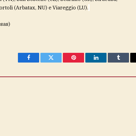
ortolì (Arbatax, NU) e Viareggio (LU).
psas)
Facebook
Twitter
Pinterest
LinkedIn
Tumblr