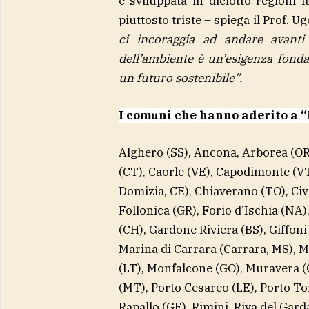
è sviluppata in diciotto regioni i
piuttosto triste – spiega il Prof. 
ci incoraggia ad andare avanti
dell’ambiente è un’esigenza fond
un futuro sostenibile”.
I comuni che hanno aderito a “
Alghero (SS), Ancona, Arborea (OR),
(CT), Caorle (VE), Capodimonte (VT
Domizia, CE), Chiaverano (TO), Civ
Follonica (GR), Forio d’Ischia (NA)
(CH), Gardone Riviera (BS), Giffoni 
Marina di Carrara (Carrara, MS), 
(LT), Monfalcone (GO), Muravera (C
(MT), Porto Cesareo (LE), Porto To
Rapallo (GE), Rimini, Riva del Gard