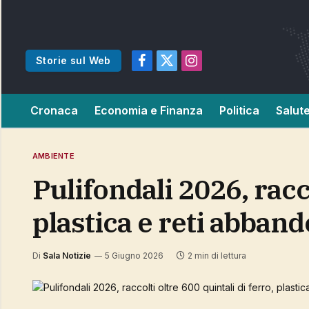
Storie sul Web
Facebook
X
Instagram
(Twitter)
Cronaca
Economia e Finanza
Politica
Salut
AMBIENTE
Pulifondali 2026, raccolti oltre 600 quintali di ferro,
plastica e reti abban
Di
Sala Notizie
5 Giugno 2026
2 min di lettura