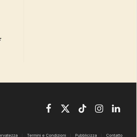
Facebook
X
TikTok
Instagram
LinkedIn
(Twitter)
servatezza
Termini e Condizioni
Pubblicizza
Contatto