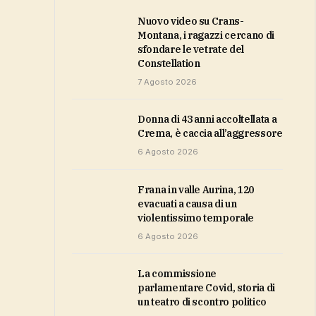
Nuovo video su Crans-
Montana, i ragazzi cercano di
sfondare le vetrate del
Constellation
7 Agosto 2026
Donna di 43 anni accoltellata a
Crema, è caccia all’aggressore
6 Agosto 2026
Frana in valle Aurina, 120
evacuati a causa di un
violentissimo temporale
6 Agosto 2026
La commissione
parlamentare Covid, storia di
un teatro di scontro politico