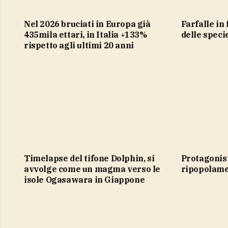
nel 2026 bruciati in Europa già
Farfalle in fuga dal clima, l’80%
435mila ettari, in Italia +133%
delle speci
rispetto agli ultimi 20 anni
Timelapse del tifone Dolphin, si
protagonista del progetto di
avvolge come un magma verso le
ripopolam
isole Ogasawara in Giappone