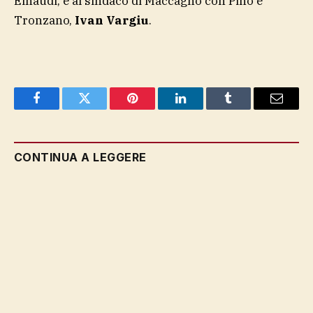
Einaudi, e al sindaco di Maccagno con Pino e
Tronzano,
Ivan Vargiu
.
Facebook
Twitter
Pinterest
LinkedIn
Tumblr
Email
CONTINUA A LEGGERE