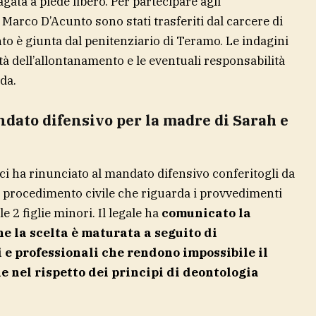
gata a piede libero. Per partecipare agli
Marco D’Acunto sono stati trasferiti dal carcere di
o è giunta dal penitenziario di Teramo. Le indagini
à dell’allontanamento e le eventuali responsabilità
da.
ndato difensivo per la madre di Sarah e
ci ha rinunciato al mandato difensivo conferitogli da
l procedimento civile che riguarda i provvedimenti
e 2 figlie minori. Il legale ha
comunicato la
e la scelta è maturata a seguito di
 e professionali che rendono impossibile il
e nel rispetto dei principi di deontologia