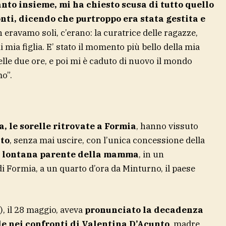
to insieme, mi ha chiesto scusa di tutto quello
nti, dicendo che purtroppo era stata gestita e
eravamo soli, c’erano: la curatrice delle ragazze,
di mia figlia. E’ stato il momento più bello della mia
elle due ore, e poi mi è caduto di nuovo il mondo
o”.
, le sorelle ritrovate a Formia
, hanno vissuto
tto
, senza mai uscire, con l’unica concessione della
 lontana parente della mamma
, in un
i Formia, a un quarto d’ora da Minturno, il paese
, il 28 maggio, aveva
pronunciato la decadenza
le nei confronti di Valentina D’Acunto
, madre