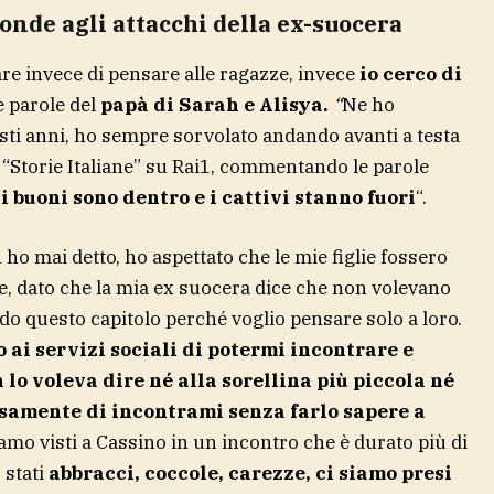
ponde agli attacchi della ex-suocera
e invece di pensare alle ragazze, invece
io cerco di
e parole del
papà di Sarah e Alisya.
“
Ne ho
uesti anni, ho sempre sorvolato andando avanti a testa
 a “Storie Italiane” su Rai1, commentando le parole
“
i buoni sono dentro e i cattivi stanno fuori
“.
ho mai detto, ho aspettato che le mie figlie fossero
e, dato che la mia ex suocera dice che non volevano
do questo capitolo perché voglio pensare solo a loro.
 ai servizi sociali di potermi incontrare e
lo voleva dire né alla sorellina più piccola né
samente di incontrami senza farlo sapere a
iamo visti a Cassino in un incontro che è durato più di
 stati
abbracci, coccole, carezze, ci siamo presi