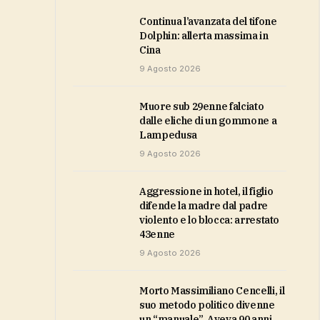
Continua l’avanzata del tifone
Dolphin: allerta massima in
Cina
9 Agosto 2026
Muore sub 29enne falciato
dalle eliche di un gommone a
Lampedusa
9 Agosto 2026
Aggressione in hotel, il figlio
difende la madre dal padre
violento e lo blocca: arrestato
43enne
9 Agosto 2026
Morto Massimiliano Cencelli, il
suo metodo politico divenne
un “manuale”. Aveva 90 anni