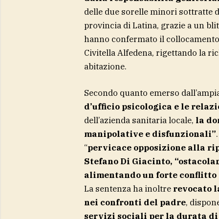
delle due sorelle minori sottratte d
provincia di Latina, grazie a un bli
hanno confermato il collocamento 
Civitella Alfedena, rigettando la ri
abitazione.
Secondo quanto emerso dall’ampia 
d’ufficio psicologica e le relazi
dell’azienda sanitaria locale,
la do
manipolative e disfunzionali”
“
pervicace opposizione alla ripr
Stefano Di Giacinto, “ostacola
alimentando un forte conflitto 
La sentenza ha inoltre
revocato l
nei confronti del padre
, dispone
servizi sociali per la durata d