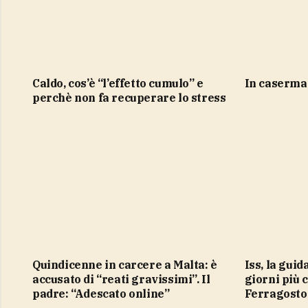
Caldo, cos’è “l’effetto cumulo” e
in caserma
perchè non fa recuperare lo stress
Quindicenne in carcere a Malta: è
Iss, la guida per alimentarsi nei
accusato di “reati gravissimi”. Il
giorni più c
padre: “Adescato online”
Ferragosto