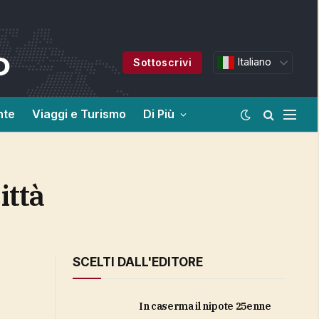
Italiano
Sottoscrivi
nte
Viaggi e Turismo
Di Più
ittà
SCELTI DALL'EDITORE
in caserma il nipote 25enne