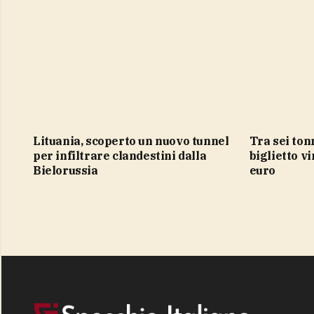
Lituania, scoperto un nuovo tunnel
Tra sei tonnellate di rifiuti il
per infiltrare clandestini dalla
biglietto v
Bielorussia
euro