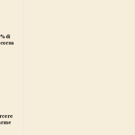
scorsa
larme