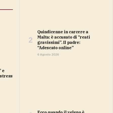
Quindicenne in carcere a
Malta: è accusato di “reati
gravissimi”. Il padre:
“Adescato online”
6 Agosto 2026
 stress
ecco quando il veleno è