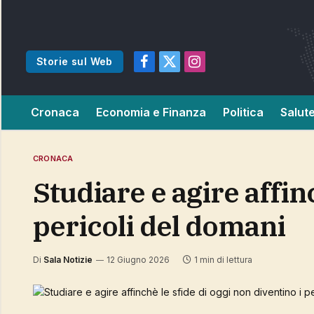
Storie sul Web
Facebook
X
Instagram
(Twitter)
Cronaca
Economia e Finanza
Politica
Salut
CRONACA
Studiare e agire affinchè le sfide di oggi non diventino i
pericoli del domani
Di
Sala Notizie
12 Giugno 2026
1 min di lettura