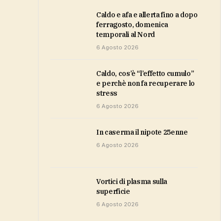
caldo e afa e allerta fino a dopo
ferragosto, domenica
temporali al Nord
6 Agosto 2026
Caldo, cos’è “l’effetto cumulo”
e perchè non fa recuperare lo
stress
6 Agosto 2026
in caserma il nipote 25enne
6 Agosto 2026
vortici di plasma sulla
superficie
6 Agosto 2026