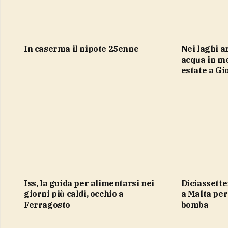
in caserma il nipote 25enne
Nei laghi artificiali fino al 50% di
acqua in me
estate a Gi
Iss, la guida per alimentarsi nei
Diciassettenne italiano in carcere
giorni più caldi, occhio a
a Malta per
Ferragosto
bomba