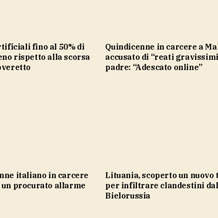
Quindicenne in carcere a Malta: è
no rispetto alla scorsa
accusato di “reati gravissimi”
overetto
padre: “Adescato online”
Lituania, scoperto un nuovo tunnel
 un procurato allarme
per infiltrare clandestini da
Bielorussia