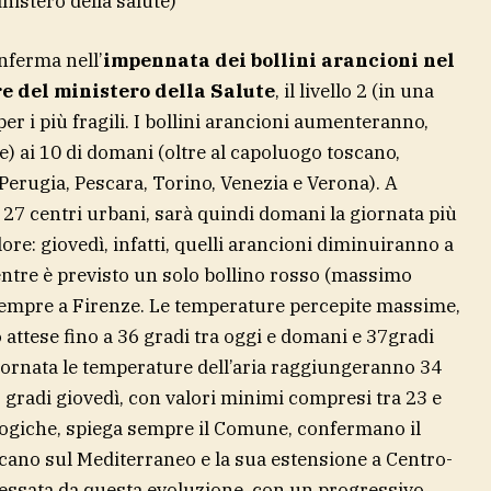
nistero della salute)
nferma nell’
impennata dei bollini arancioni nel
re del ministero della Salute
, il livello 2 (in una
 per i più fragili. I bollini arancioni aumenteranno,
ze) ai 10 di domani (oltre al capoluogo toscano,
Perugia, Pescara, Torino, Venezia e Verona). A
 27 centri urbani, sarà quindi domani la giornata più
ore: giovedì, infatti, quelli arancioni diminuiranno a
entre è previsto un solo bollino rosso (massimo
 sempre a Firenze. Le temperature percepite massime,
ttese fino a 36 gradi tra oggi e domani e 37gradi
 giornata le temperature dell’aria raggiungeranno 34
6 gradi giovedì, con valori minimi compresi tra 23 e
logiche, spiega sempre il Comune, confermano il
icano sul Mediterraneo e la sua estensione a Centro-
essata da questa evoluzione, con un progressivo