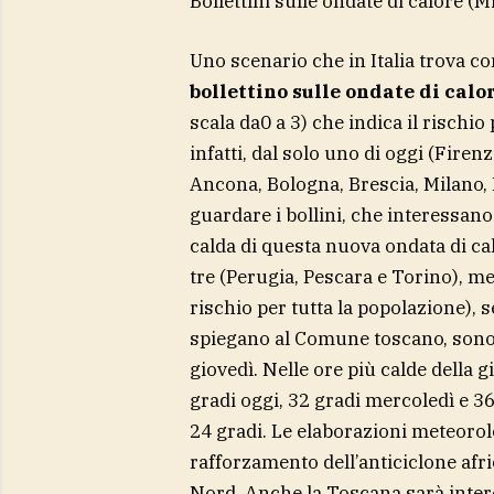
Bollettini sulle ondate di calore
(Mi
Uno scenario che in Italia trova co
bollettino sulle ondate di calo
scala da0 a 3) che indica il rischio
infatti, dal solo uno di oggi (Firen
Ancona, Bologna, Brescia, Milano, 
guardare i bollini, che interessano
calda di questa nuova ondata di cal
tre (Perugia, Pescara e Torino), m
rischio per tutta la popolazione),
spiegano al Comune toscano, sono a
giovedì. Nelle ore più calde della
gradi oggi, 32 gradi mercoledì e 3
24 gradi. Le elaborazioni meteoro
rafforzamento dell’anticiclone afr
Nord. Anche la Toscana sarà inter