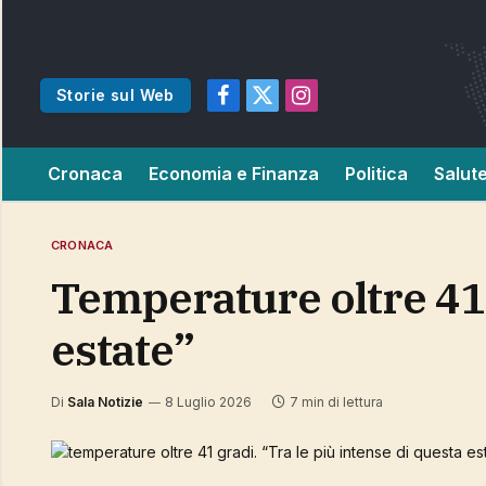
Storie sul Web
Facebook
X
Instagram
(Twitter)
Cronaca
Economia e Finanza
Politica
Salut
CRONACA
temperature oltre 41 gradi. “Tra le più intense di questa
estate”
Di
Sala Notizie
8 Luglio 2026
7 min di lettura