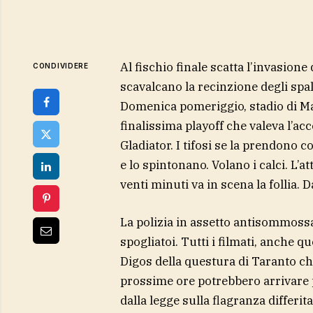
Al fischio finale scatta l’invasion
CONDIVIDERE
scavalcano la recinzione degli spal
Domenica pomeriggio, stadio di Ma
finalissima playoff che valeva l’ac
Gladiator. I tifosi se la prendono c
e lo spintonano. Volano i calci. L’a
venti minuti va in scena la follia. D
La polizia in assetto antisommossa b
spogliatoi. Tutti i filmati, anche qu
Digos della questura di Taranto che
prossime ore potrebbero arrivare 
dalla legge sulla flagranza differit