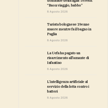
domande della figlia Teresa:
“Buon viaggio, babbo”
8 Agosto 2026
Turista bolognese 19enne
muore mentre fa il bagno in
Puglia
8 Agosto 2026
la Uefa ha pagato un
risarcimento all’amante di
Infantino
8 Agosto 2026
L’intelligenza artificiale al
servizio della lotta contro i
batteri
8 Agosto 2026