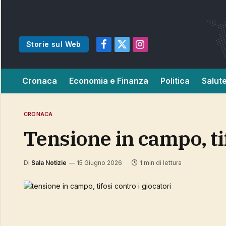
Storie sul Web
Facebook
X
Instagram
(Twitter)
Cronaca
Economia e Finanza
Politica
Salut
CRONACA
tensione in campo, ti
Di
Sala Notizie
15 Giugno 2026
1 min di lettura