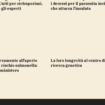
Uniti per ciclosporiasi,
i decessi per il parassita inv
 gli esperti
che attacca l’insalata
la loro longevità al centro di una
r rischio salmonella:
ricerca genetica
l ministero