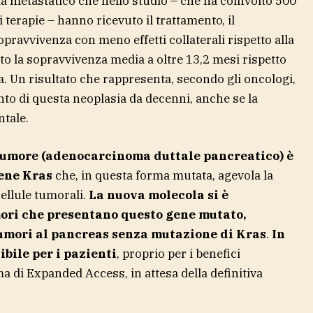
à metastatico che nello studio – che ha coinvolto 500
 terapie – hanno ricevuto il trattamento, il
pravvivenza con meno effetti collaterali rispetto alla
to la sopravvivenza media a oltre 13,2 mesi rispetto
a. Un risultato che rappresenta, secondo gli oncologi,
to di questa neoplasia da decenni, anche se la
ntale.
o tumore (adenocarcinoma duttale pancreatico) è
gene Kras
che, in questa forma mutata, agevola la
cellule tumorali.
La nuova molecola si è
mori che presentano questo gene mutato,
tumori al pancreas senza mutazione di Kras
.
In
ibile per i pazienti
, proprio per i benefici
a di Expanded Access, in attesa della definitiva