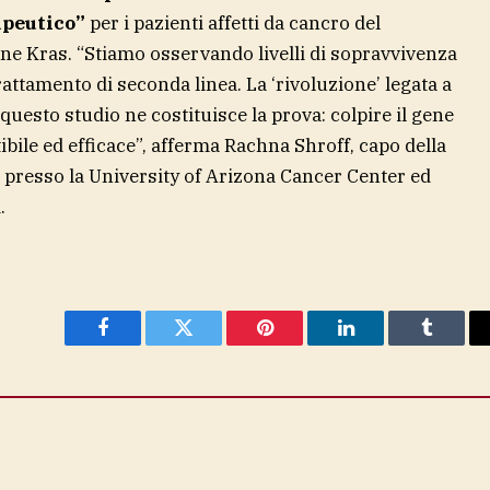
apeutico”
per i pazienti affetti da cancro del
e Kras. “Stiamo osservando livelli di sopravvivenza
rattamento di seconda linea. La ‘rivoluzione’ legata a
uesto studio ne costituisce la prova: colpire il gene
ibile ed efficace”, afferma Rachna Shroff, capo della
 presso la University of Arizona Cancer Center ed
.
Facebook
Twitter
Pinterest
LinkedIn
Tumblr