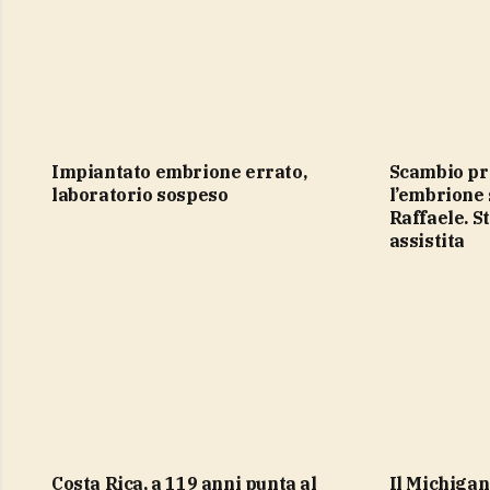
impiantato embrione errato,
Scambio provette, impiantato
laboratorio sospeso
l’embrione 
Raffaele. S
assistita
Costa Rica, a 119 anni punta al
Il Michigan segnala i primi decessi