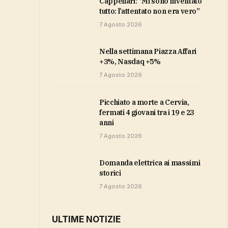
Cappellari: “Mi sono inventato
tutto: l’attentato non era vero”
7 Agosto 2026
Nella settimana Piazza Affari
+3%, Nasdaq +5%
7 Agosto 2026
Picchiato a morte a Cervia,
fermati 4 giovani tra i 19 e 23
anni
7 Agosto 2026
domanda elettrica ai massimi
storici
7 Agosto 2026
ULTIME NOTIZIE