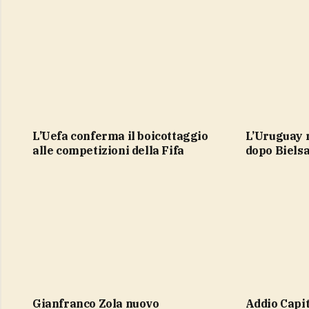
L’Uefa conferma il boicottaggio
L’Uruguay riparte da Forlan per il
alle competizioni della Fifa
dopo Biels
Gianfranco Zola nuovo
Addio Capitano. Franco Baresi, un