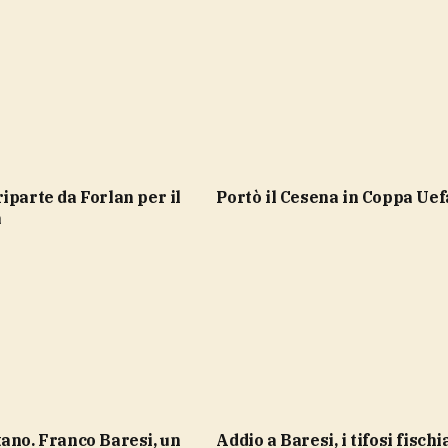
portò il Cesena in Coppa Uef
a
Addio a Baresi, i tifosi fischiano il