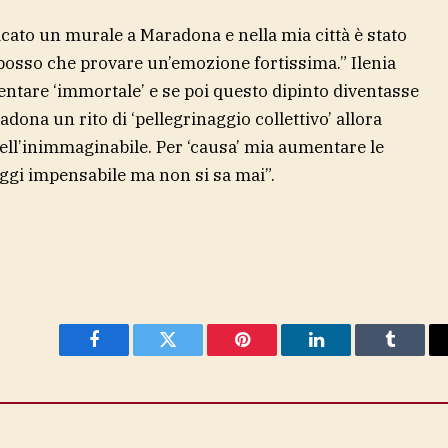
icato un murale a Maradona e nella mia città è stato
posso che provare un’emozione fortissima.” Ilenia
entare ‘immortale’ e se poi questo dipinto diventasse
ona un rito di ‘pellegrinaggio collettivo’ allora
ell’inimmaginabile. Per ‘causa’ mia aumentare le
oggi impensabile ma non si sa mai”.
Facebook
Twitter
Pinterest
LinkedIn
Tumblr