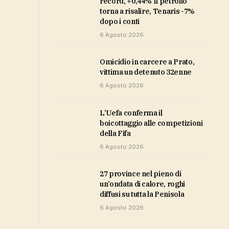
record, +0,44% Il petrolio
torna a risalire, Tenaris -7%
dopo i conti
6 Agosto 2026
Omicidio in carcere a Prato,
vittima un detenuto 32enne
6 Agosto 2026
L’Uefa conferma il
boicottaggio alle competizioni
della Fifa
6 Agosto 2026
27 province nel pieno di
un’ondata di calore, roghi
diffusi su tutta la Penisola
6 Agosto 2026