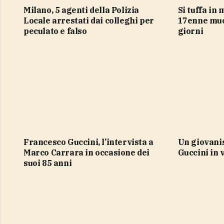
Milano, 5 agenti della Polizia
Si tuffa in mare e sbatte la testa,
Locale arrestati dai colleghi per
17enne muo
peculato e falso
giorni
Francesco Guccini, l’intervista a
un giovanissimo Francesco
Marco Carrara in occasione dei
Guccini in 
suoi 85 anni