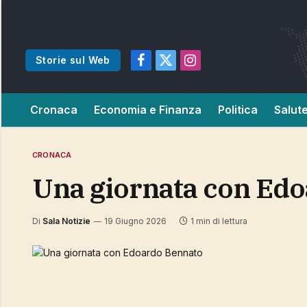
Storie sul Web
Facebook
X
Instagram
(Twitter)
Cronaca
Economia e Finanza
Politica
Salut
CRONACA
Una giornata con Ed
Di
Sala Notizie
19 Giugno 2026
1 min di lettura