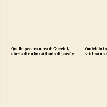
Quella pecora nera di Guccini,
Omicidio in carcere a Prato,
storia di un burattinaio di parole
vittima un