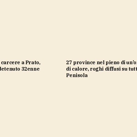
27 province nel pieno di un’ondata
 detenuto 32enne
di calore, roghi diffusi su tut
Penisola