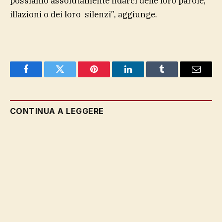
possiamo assolutamente fidarci delle loro parole,
illazioni o dei loro silenzi”, aggiunge.
Facebook
Twitter
Pinterest
LinkedIn
Tumblr
Email
CONTINUA A LEGGERE