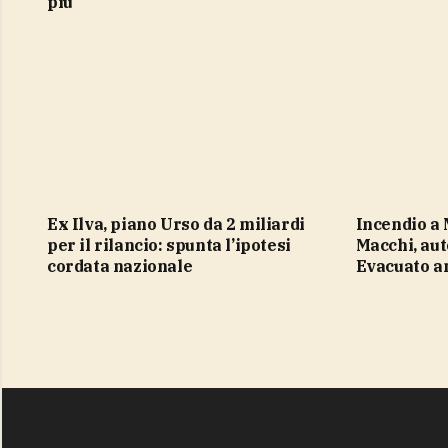
più
Ex Ilva, piano Urso da 2 miliardi
Incendio a Milano in via Mauro
per il rilancio: spunta l’ipotesi
Macchi, aut
cordata nazionale
Evacuato a