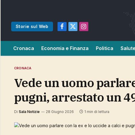
Storie sul Web
Facebook
X
Instagram
(Twitter)
Cronaca
Economia e Finanza
Politica
Salut
CRONACA
Vede un uomo parlare con la ex e lo uccide a calci e
pugni, arrestato un 
Di
Sala Notizie
28 Giugno 2026
1 min di lettura