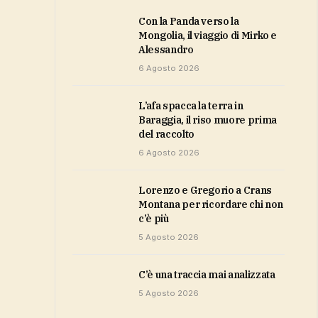
Con la Panda verso la
Mongolia, il viaggio di Mirko e
Alessandro
6 Agosto 2026
L’afa spacca la terra in
Baraggia, il riso muore prima
del raccolto
6 Agosto 2026
Lorenzo e Gregorio a Crans
Montana per ricordare chi non
c’è più
5 Agosto 2026
c’è una traccia mai analizzata
5 Agosto 2026