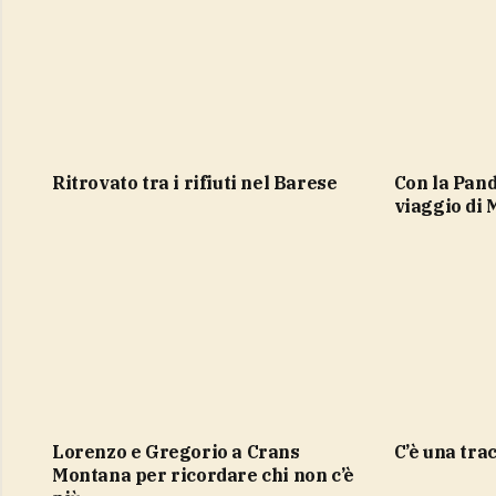
ritrovato tra i rifiuti nel Barese
Con la Panda verso la Mongolia, il
viaggio di 
Lorenzo e Gregorio a Crans
c’è una tr
Montana per ricordare chi non c’è